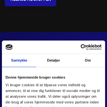
JJ MOTORCYKLER
Dalagervej 6C
Samtykke
Detaljer
Om
8960 Randers SØ
CVR 44928280
+45 28 81 26 43
Denne hjemmeside bruger cookies
webshop@jjmotorcykler.dk
salg@jjmotorcykler.dk
Vi bruger cookies til at tilpasse vores indhold og
annoncer, til at vise dig funktioner til sociale medier og til
at analysere vores trafik. Vi deler også oplysninger om
Anmeld os på Trustpilot
din brug af vores hjemmeside med vores partnere inden
ÅBNINGSTIDER