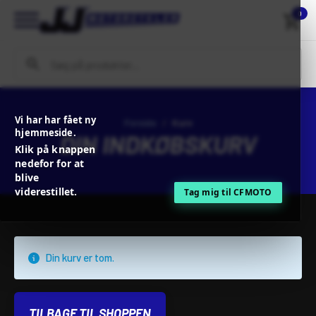
0
Vi har har fået ny
Forside
Kurv
hjemmeside.
DIN INDKØBSKURV
Klik på knappen
nedefor for at
blive
viderestillet.
Tag mig til CFMOTO
Din kurv er tom.
TILBAGE TIL SHOPPEN