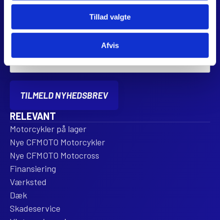
TILMELD DIG VORES NYHEDSBREV
Tillad valgte
Name
*
Afvis
Email
*
TILMELD NYHEDSBREV
RELEVANT
Motorcykler på lager
Nye CFMOTO Motorcykler
Nye CFMOTO Motocross
Finansiering
Værksted
Dæk
Skadeservice