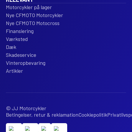
Motorcykler på lager
Nye CFMOTO Motorcykler
Nye CFMOTO Motocross
Finansiering
Værksted
Dæk
Skadeservice
Vinteropbevaring
Artikler
© JJ Motorcykler
Betingelser, retur & reklamation
Cookiepolitik
Privatlivspo