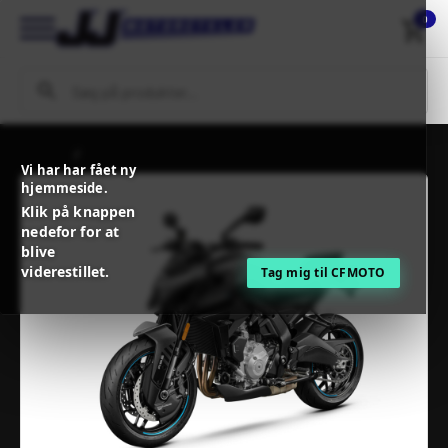
0
Forside
CFMOTO 675NK
Vi har har fået ny
hjemmeside.
Klik på knappen
nedefor for at
blive
viderestillet.
Tag mig til CFMOTO