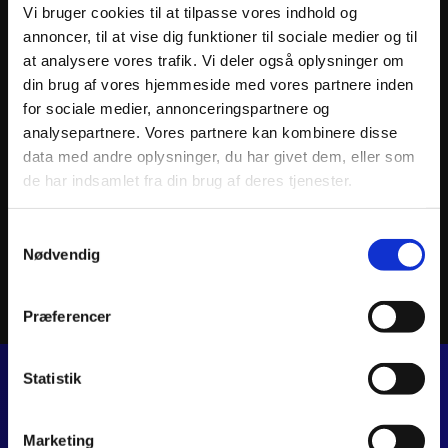
Vi bruger cookies til at tilpasse vores indhold og
med et digitalt display, LED-lys og justerbar
annoncer, til at vise dig funktioner til sociale medier og til
affjedring, som giver en komfortabel og responsiv
at analysere vores trafik. Vi deler også oplysninger om
køreoplevelse, uanset vejforholdene.
din brug af vores hjemmeside med vores partnere inden
CFMOTO 675NK er bygget til den nye samt erfarne
for sociale medier, annonceringspartnere og
motorcyklist, der søger en motorcykel, der kan levere
analysepartnere. Vores partnere kan kombinere disse
både kraft, kontrol og stil. Den lette vægt og den
data med andre oplysninger, du har givet dem, eller som
stærke motor giver fremragende accelerationskraft
de har indsamlet fra din brug af deres tjenester.
og præcision i kurver, mens det ergonomiske design
sikrer komfort på både korte og lange ture.
Samtykkevalg
Klar til at erobre vejene, er 675NK den perfekte
Nødvendig
balance mellem rå kraft og moderne design.
Præferencer
Statistik
JJ MOTORCYKLER
Dalagervej 6C
Marketing