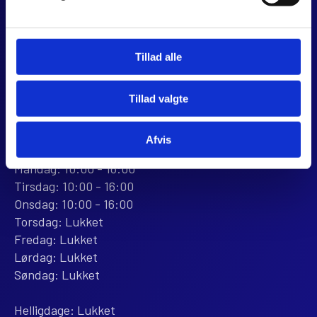
8960 Randers SØ
CVR 44928280
+45 28 81 26 43
Tillad alle
webshop@jjmotorcykler.dk
salg@jjmotorcykler.dk
Tillad valgte
Anmeld os på Trustpilot
ÅBNINGSTIDER
Afvis
BUTIKKEN
Mandag: 10:00 - 16:00
Tirsdag: 10:00 - 16:00
Onsdag: 10:00 - 16:00
Torsdag: Lukket
Fredag: Lukket
Lørdag: Lukket
Søndag: Lukket
Helligdage: Lukket