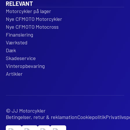
RELEVANT
Motorcykler på lager
Nye CFMOTO Motorcykler
Nye CFMOTO Motocross
Finansiering
Værksted
Dæk
Skadeservice
Vinteropbevaring
Artikler
© JJ Motorcykler
Betingelser, retur & reklamation
Cookiepolitik
Privatlivspo