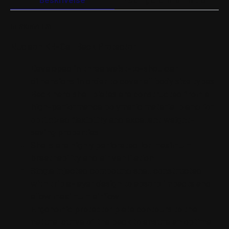
antal
BESKRIVELSE
Nucleon KR-Cell Back Protector
Developed in three waist-to-shoulder
dimensions in order to cover all body size types
Back hard shell plates are constructed from a
high-performance polymeric material blend for
optimized flexibility and excellent weight-
saving properties
Shells are highly perforated for maximum
breathability and air ventilation
Single injected compound shell constructed
with triple-layer design to absorb impacts and
allow maximum airflow
Ergonomic protector plate contours to the
natural curve of the back to ensure an optimal