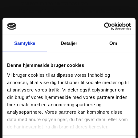
fit when in the riding position
Horizontal flexion grooves for an adaptive fit
Adjustable, detachable elastic shoulder straps
with a snap-fit system for a comfortable fit
Compatible with the Nucleon KR-C protector
Kidney belt features dual hook-and-loop
Samtykke
Detaljer
Om
closure system
Soft bio-foam padded chassis for maximum
comfort
Denne hjemmeside bruger cookies
Vi bruger cookies til at tilpasse vores indhold og
annoncer, til at vise dig funktioner til sociale medier og til
at analysere vores trafik. Vi deler også oplysninger om
din brug af vores hjemmeside med vores partnere inden
for sociale medier, annonceringspartnere og
ANDRE INTERESSANTE VARER
analysepartnere. Vores partnere kan kombinere disse
data med andre oplysninger, du har givet dem, eller som
de har indsamlet fra din brug af deres tjenester.