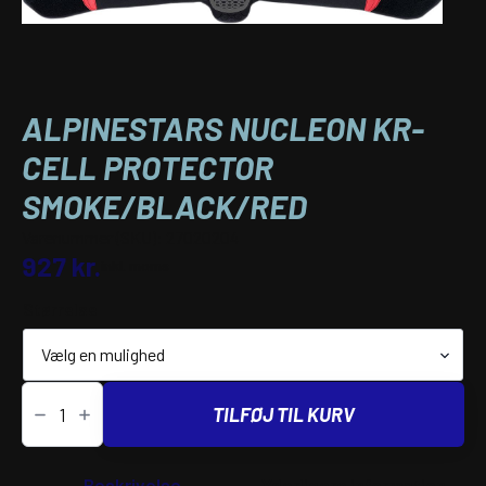
ALPINESTARS NUCLEON KR-
CELL PROTECTOR
SMOKE/BLACK/RED
Varenummer (SKU):
27020204
927
kr.
inkl. moms
Størrelse
ALPINESTARS
NUCLEON
TILFØJ TIL KURV
KR-
CELL
PROTECTOR
SMOKE/BLACK/RED
Beskrivelse
Yderligere information