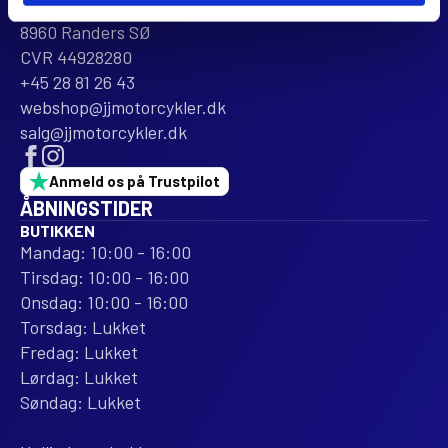
Dalagervej 6C
varesiden
vares
8960 Randers SØ
CVR 44928280
+45 28 81 26 43
webshop@jjmotorcykler.dk
salg@jjmotorcykler.dk
Anmeld os på Trustpilot
ÅBNINGSTIDER
BUTIKKEN
Mandag: 10:00 - 16:00
Tirsdag: 10:00 - 16:00
Onsdag: 10:00 - 16:00
Torsdag: Lukket
Fredag: Lukket
Lørdag: Lukket
Søndag: Lukket