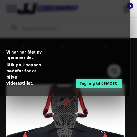
0
Forside
MC-Beklædning
Beskyttelsesudstyr
Vi har har fået ny
Rygbeskyttelse
ALPINESTARS NUCLEON KR-CELL
hjemmeside.
PROTECTOR SMOKE/BLACK/RED
Klik på knappen
nedefor for at
blive
viderestillet.
Tag mig til CFMOTO