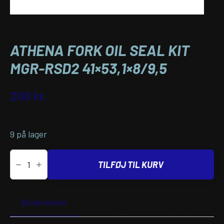
ATHENA FORK OIL SEAL KIT
MGR-RSD2 41×53,1×8/9,5
Varenummer (SKU):
04070201
208
kr.
inkl. moms
9 på lager
ATHENA
FORK
TILFØJ TIL KURV
OIL
SEAL
KIT
MGR-
Yderligere
Passer til
RSD2
Beskrivelse
information
køretøj
41x53,1x8/9,5
antal