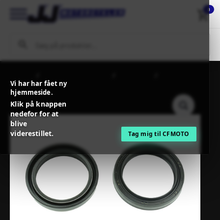
0
Forside
MC / MX Reservedele
Affjedring
ATHENA FORK
Vi har har fået ny
OIL SEAL KIT MGR-RSD2 41×53,1×8/9,5
hjemmeside.
Klik på knappen
nedefor for at
blive
viderestillet.
Tag mig til CFMOTO