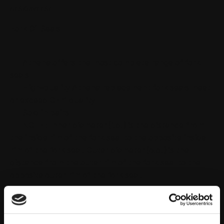
BESKRIVELSE
Fork Oil Seals
Athena offers the most complete range of fork
seals
High-quality Athena replacement fork seals meet
or exceed OEM quality
Sold in pairs
NOTE: Inner diameter (i.d.) is the distance from
the inside rim of the fork seal to the opposite inside
rim of the fork seal. Outer diameter (o.d.) is the
distance from the outer rim of the fork seal to the
opposite outer rim of the fork seal.