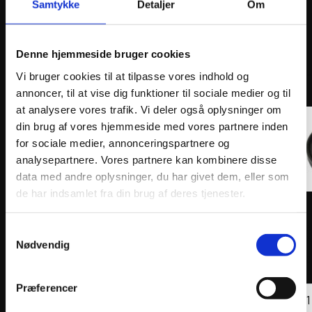
Samtykke
Detaljer
Om
ANDRE INTERESSANTE VARER
Denne hjemmeside bruger cookies
Vi bruger cookies til at tilpasse vores indhold og
annoncer, til at vise dig funktioner til sociale medier og til
at analysere vores trafik. Vi deler også oplysninger om
din brug af vores hjemmeside med vores partnere inden
for sociale medier, annonceringspartnere og
analysepartnere. Vores partnere kan kombinere disse
data med andre oplysninger, du har givet dem, eller som
de har indsamlet fra din brug af deres tjenester.
ATHENA FORK OIL SEAL KIT MGR-RSD 26x37x10,5
ATHEN
Samtykkevalg
43x54
Nødvendig
64
kr.
197
k
inkl. moms
inkl. 
ATHENA
ATHE
Præferencer
FORK
Tilføj til kurv
FORK
OIL
OIL