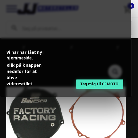
0
Forside
MC / MX Reservedele
Koblinger + Tilbehør
Vi har har fået ny
Koblingsdæksler
BOYESEN CLUTCH COVER FACTORY
hjemmeside.
RACING ALUMINUM REPLACEMENT BLACK
Klik på knappen
nedefor for at
blive
viderestillet.
Tag mig til CFMOTO