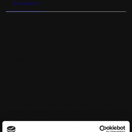
Yderligere
Passer til
REPLACEMENT
Beskrivelse
information
køretøj
BLACK
antal
BESKRIVELSE
Factory Clutch Cover
Set your ride apart from the rest with the
ultimate look in race performance
Lightweight factory clutch covers provide years
of outstanding protection; guaranteed not to warp
Individually surfaced for a perfect, leak-free fit
Super-tough, powder-coated finish resists
weathering and wear and tear
Asbestos-free gasket is bound with nitrile for
tight, leak-free seal
OEM paper gaskets can be reused, or use the
supplied O-ring