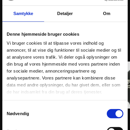
Samtykke
Detaljer
Om
Denne hjemmeside bruger cookies
Vi bruger cookies til at tilpasse vores indhold og
ANDRE INTERESSANTE VARER
annoncer, til at vise dig funktioner til sociale medier og til
at analysere vores trafik. Vi deler også oplysninger om
din brug af vores hjemmeside med vores partnere inden
for sociale medier, annonceringspartnere og
analysepartnere. Vores partnere kan kombinere disse
data med andre oplysninger, du har givet dem, eller som
de har indsamlet fra din brug af deres tjenester.
Samtykkevalg
Nødvendig
BOYESEN CLUTCH COVER FACTORY RACING
BOYES
ALUMINUM REPLACEMENT MAGNESIUM
ALUMI