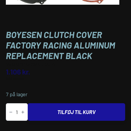
BOYESEN CLUTCH COVER
FACTORY RACING ALUMINUM
REPLACEMENT BLACK
Varenummer (SKU):
CC12B
1.106
kr.
inkl. moms
7 på lager
BOYESEN
CLUTCH
TILFØJ TIL KURV
COVER
FACTORY
RACING
ALUMINUM