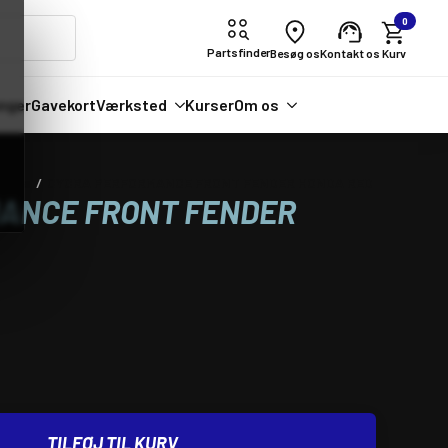
0
Partsfinder
Besøg os
Kontakt os
nger
Gavekort
Værksted
Kurser
Om os
ldele
CYCRA PERFORMANCE FRONT FENDER HONDA RED
ANCE FRONT FENDER
TILFØJ TIL KURV