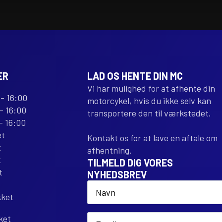
ER
LAD OS HENTE DIN MC
Vi har mulighed for at afhente din
- 16:00
motorcykel, hvis du ikke selv kan
- 16:00
transportere den til værkstedet.
- 16:00
et
Kontakt os for at lave en aftale om
t
afhentning.
t
TILMELD DIG VORES
t
NYHEDSBREV
Name
*
kket
Email
ket