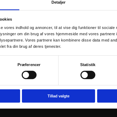
Detaljer
RER
ookies
se vores indhold og annoncer, til at vise dig funktioner til sociale
oplysninger om din brug af vores hjemmeside med vores partnere i
ysepartnere. Vores partnere kan kombinere disse data med andr
et fra din brug af deres tjenester.
Præferencer
Statistik
KIT
POLISPORT FRAMEGUARD
AKRAPOVIC
SXF16-18 BK
1250GS
191
kr.
14.195
kr.
inkl. moms
inkl. moms
POLISPORT
AKRAPOVI
Tillad valgte
j til kurv
FRAMEGUARD
Tilføj til kurv
CRASH
SXF16-
BAR
18
LOW
BK
1250GS
antal
antal