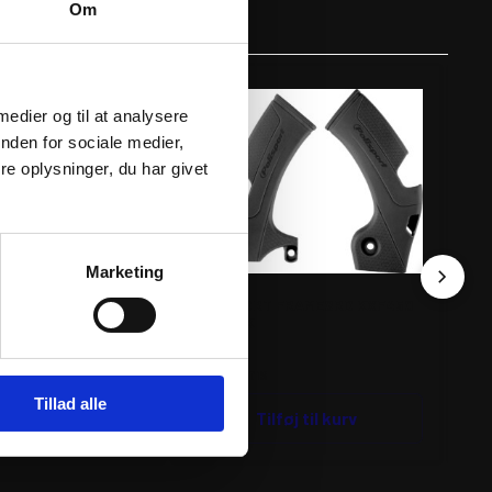
Om
 medier og til at analysere
nden for sociale medier,
e oplysninger, du har givet
Marketing
 CRASH BAR LOW
POLISPORT FRAMEGRD KXF450
PO
09-18 BK
CR
191
kr.
19
inkl. moms
ink
C
Tillad alle
Tilføj til kurv
Tilføj til kurv