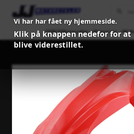
Vi har har fået ny hjemmeside.
CFMOTO
Motorcykler
Motocross
MC B
Klik på knappen nedefor for at
blive viderestillet.