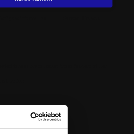
derligere information
Passer til køretøj
rated fender brace makes these fenders stiffer
onstruction