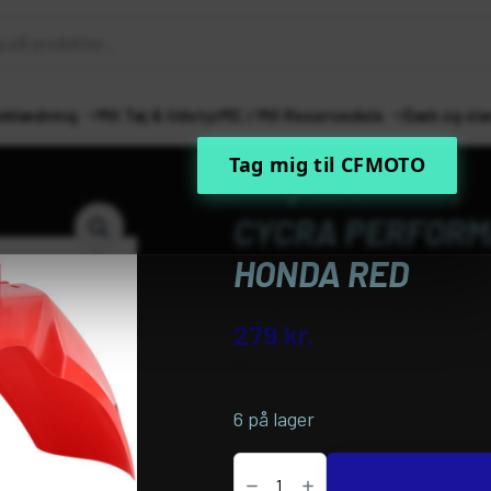
eklædning
MX Tøj & Udstyr
MC / MX Reservedele
Dæk og sla
Tag mig til CFMOTO
Forside
MC / MX Reservedele
Ste
CYCRA PERFORM
HONDA RED
Varenummer (SKU):
14031950
279
kr.
inkl. moms
6 på lager
CYCRA
PERFORMANCE