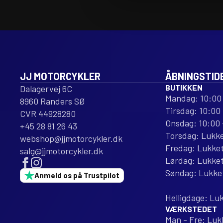
JJ MOTORCYKLER
ÅBNINGSTID
BUTIKKEN
Dalagervej 6C
Mandag: 10:00 
8960 Randers SØ
Tirsdag: 10:00 
CVR 44928280
Onsdag: 10:00 
+45 28 81 26 43
Torsdag: Lukk
webshop@jjmotorcykler.dk
Fredag: Lukke
salg@jjmotorcykler.dk
Lørdag: Lukke
Søndag: Lukke
Anmeld os på Trustpilot
Helligdage: Lu
VÆRKSTEDET
Man - Fre: Luk