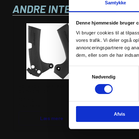
Samtykke
ANDRE INTERESSANTE VA
Denne hjemmeside bruger c
Vi bruger cookies til at tilpas
vores trafik. Vi deler også 
annonceringspartnere og anal
dem, eller som de har indsaml
Samtykkevalg
Nødvendig
POLISPORT FRAMEGUARD
GILLES RACE COVER 
CRF250 18- BK
1.359
kr.
191
kr.
inkl. moms
inkl. moms
GILLES
Afvis
Læs mere
RACE
Tilfø
COVER
KIT
antal