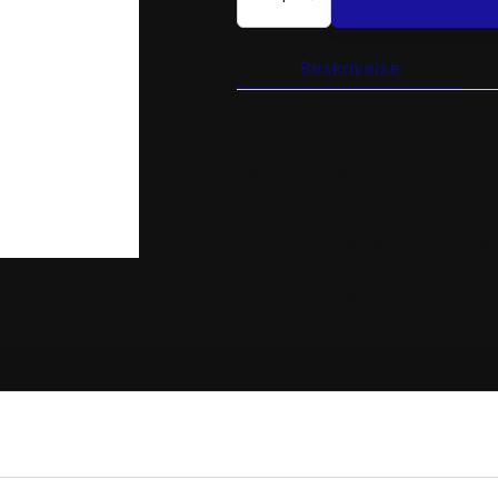
FRONT
FENDER
HONDA
RED
Beskrivelse
Y
antal
BESKRIVELSE
Performance Front Fender
No more fender flop – integ
than stock
Quality injection-molded c
Made in the U.S.A.