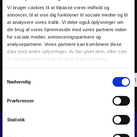
Vi bruger cookies til at tilpasse vores indhold og
annoncer, til at vise dig funktioner til sociale medier og til
at analysere vores trafik. Vi deler også oplysninger om
din brug af vores hjemmeside med vores partnere inden
for sociale medier, annonceringspartnere og
analysepartnere. Vores partnere kan kombinere disse
GILLES LIFTER KIT TCA BLACK
POLIS
data med andre oplysninger, du har givet dem, eller som
POLIS
455
kr.
de har indsamlet fra din brug af deres tjenester.
333
k
inkl. moms
inkl. 
GILLES
POLI
Samtykkevalg
LIFTER
Tilføj til kurv
TRIP
Nødvendig
KIT
PIT
TCA
SIDE
BLACK
STAN
antal
FOLD
Præferencer
POLI
LOGO
BLAC
antal
Statistik
JJ MOTORCYKLER