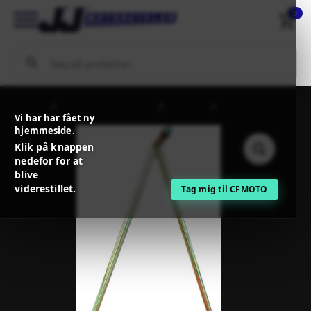
0
Forside
MC / MX Reservedele
Tilbehør
Lifte/Skamler
Vi har har fået ny
Støtteben
EXCEL BIKE STAND MOTO-X TRIANGLE
hjemmeside.
Klik på knappen
nedefor for at
blive
viderestillet.
Tag mig til CFMOTO