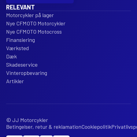
RELEVANT
Motorcykler på lager
Nye CFMOTO Motorcykler
Nye CFMOTO Motocross
Finansiering
Værksted
Dæk
Skadeservice
Vinteropbevaring
Artikler
© JJ Motorcykler
Betingelser, retur & reklamation
Cookiepolitik
Privatlivspo