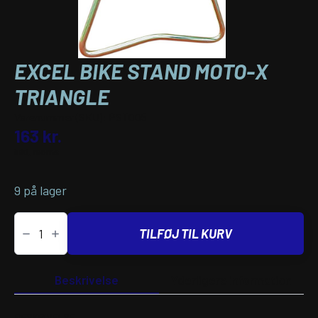
EXCEL BIKE STAND MOTO-X
TRIANGLE
Varenummer (SKU):
PST005
163
kr.
inkl. moms
9 på lager
EXCEL
BIKE
TILFØJ TIL KURV
STAND
MOTO-
X
TRIANGLE
Beskrivelse
Yderligere information
antal
BESKRIVELSE