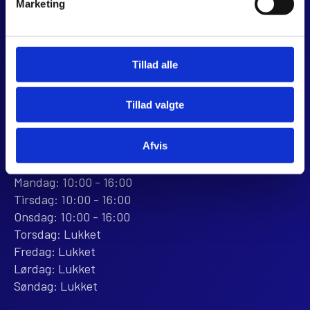
Marketing
Dalagervej 6C
8960 Randers SØ
CVR 44928280
+45 28 81 26 43
Tillad alle
webshop@jjmotorcykler.dk
salg@jjmotorcykler.dk
Tillad valgte
Anmeld os på Trustpilot
Afvis
ÅBNINGSTIDER
BUTIKKEN
Mandag: 10:00 - 16:00
Tirsdag: 10:00 - 16:00
Onsdag: 10:00 - 16:00
Torsdag: Lukket
Fredag: Lukket
Lørdag: Lukket
Søndag: Lukket