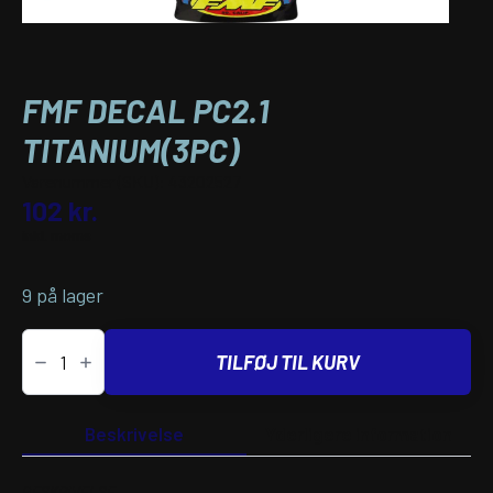
FMF DECAL PC2.1
TITANIUM(3PC)
Varenummer (SKU):
43202527
102
kr.
inkl. moms
9 på lager
FMF
DECAL
TILFØJ TIL KURV
PC2.1
TITANIUM(3PC)
antal
Beskrivelse
Yderligere information
BESKRIVELSE