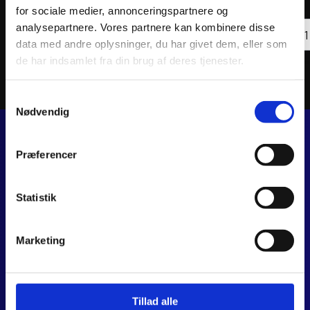
for sociale medier, annonceringspartnere og
AKRAPOVIC
Athe
analysepartnere. Vores partnere kan kombinere disse
CLAMP
Tilføj til kurv
MUFF
data med andre oplysninger, du har givet dem, eller som
MUFFLER
RACE
CARBON
YAMA
de har indsamlet fra din brug af deres tjenester.
antal
antal
Samtykkevalg
Nødvendig
Præferencer
JJ MOTORCYKLER
Dalagervej 6C
8960 Randers SØ
Statistik
CVR 44928280
+45 28 81 26 43
Marketing
webshop@jjmotorcykler.dk
salg@jjmotorcykler.dk
Anmeld os på Trustpilot
Tillad alle