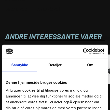
DECAL PC2.1 TITANIUM(3PC)
ANDRE INTERESSANTE VARER
Samtykke
Detaljer
Om
Denne hjemmeside bruger cookies
Vi bruger cookies til at tilpasse vores indhold og
annoncer, til at vise dig funktioner til sociale medier og til
AKRAPOVIC CLAMP MUFFLER CARBON
Athen
at analysere vores trafik. Vi deler også oplysninger om
447
kr.
659
k
din brug af vores hjemmeside med vores partnere inden
inkl. moms
inkl. 