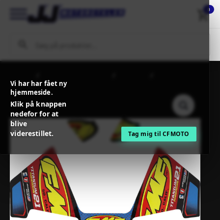
0
Forside
MC / MX Reservedele
Steldele
FMF DECAL
Vi har har fået ny
PC2.1 TITANIUM(3PC)
hjemmeside.
Klik på knappen
nedefor for at
blive
viderestillet.
Tag mig til CFMOTO