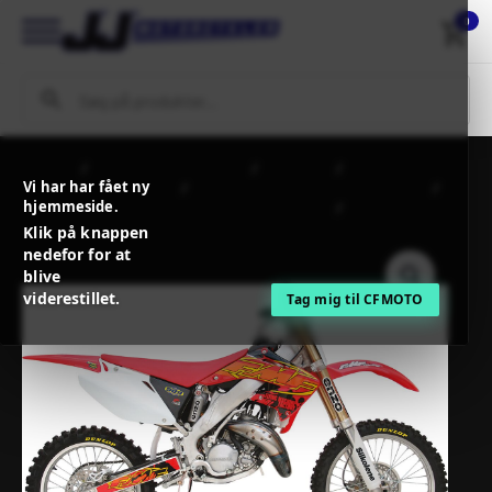
0
Forside
MC / MX Reservedele
Steldele
Vi har har fået ny
Udstødning + tilbehør
Udstødningssystemer til offroad
hjemmeside.
Komplette udstødningssystemer til Offroad
FMF FACTORY
FATTY PIPE RAW STEEL HONDA
Klik på knappen
nedefor for at
blive
viderestillet.
Tag mig til CFMOTO