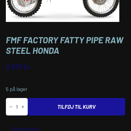
FMF FACTORY FATTY PIPE RAW
STEEL HONDA
Varenummer (SKU):
18200294
2.613
kr.
inkl. moms
5 på lager
FMF
FACTORY
TILFØJ TIL KURV
FATTY
PIPE
RAW
STEEL
Yderligere
Passer til
HONDA
Beskrivelse