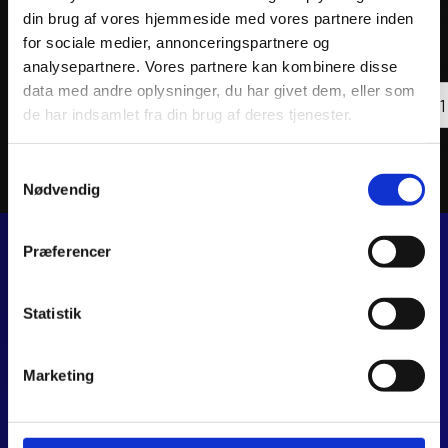
AKRAPOVIC EVOLUTION LINE EXHAUST SYSTEM
AKRAP
TITAN
din brug af vores hjemmeside med vores partnere inden
13.735
kr.
for sociale medier, annonceringspartnere og
10.8
inkl. moms
inkl. 
analysepartnere. Vores partnere kan kombinere disse
AKRAPOVIC
AKRA
data med andre oplysninger, du har givet dem, eller som
EVOLUTION
Tilføj til kurv
EVOL
de har indsamlet fra din brug af deres tjenester.
LINE
LINE
EXHAUST
COMP
SYSTEM
SYST
antal
TITAN
Samtykkevalg
antal
Nødvendig
Præferencer
JJ MOTORCYKLER
Dalagervej 6C
Statistik
8960 Randers SØ
CVR 44928280
Marketing
+45 28 81 26 43
webshop@jjmotorcykler.dk
salg@jjmotorcykler.dk