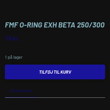
FMF O-RING EXH BETA 250/300
Varenummer (SKU):
18602397
79
kr.
inkl. moms
1 på lager
TILFØJ TIL KURV
Yderligere
Passer til
Beskrivelse
information
køretøj
BESKRIVELSE