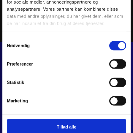
for sociale medier, annonceringspartnere og
analysepartnere. Vores partnere kan kombinere disse
Tilføj til kurv
data med andre oplysninger, du har givet dem, eller som
de har indsamlet fra din brug af deres tjenester.
Samtykkevalg
Nødvendig
JJ MOTORCYKLER
Præferencer
Dalagervej 6C
8960 Randers SØ
Statistik
CVR 44928280
+45 28 81 26 43
webshop@jjmotorcykler.dk
Marketing
salg@jjmotorcykler.dk
Anmeld os på Trustpilot
Tillad alle
ÅBNINGSTIDER