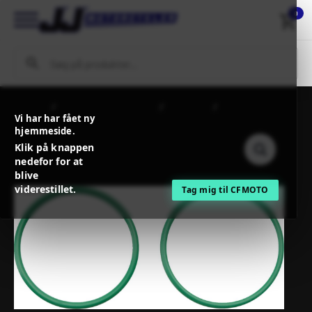
0
Forside
MC / MX Reservedele
Steldele
FMF O-RING EXH
Vi har har fået ny
BETA 250/300
hjemmeside.
Klik på knappen
nedefor for at
blive
viderestillet.
Tag mig til CFMOTO