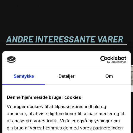
O-RING EXH BETA 250/300
ANDRE INTERESSANTE VARER
Samtykke
Detaljer
Om
Denne hjemmeside bruger cookies
Vi bruger cookies til at tilpasse vores indhold og
AKRAPOVIC CLAMP MUFFLER TYPE TD12
AKRAP
annoncer, til at vise dig funktioner til sociale medier og til
447
kr.
13.4
at analysere vores trafik. Vi deler også oplysninger om
inkl. moms
inkl. 
din brug af vores hjemmeside med vores partnere inden