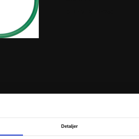
O-RING EXH RM250
RER
Detaljer