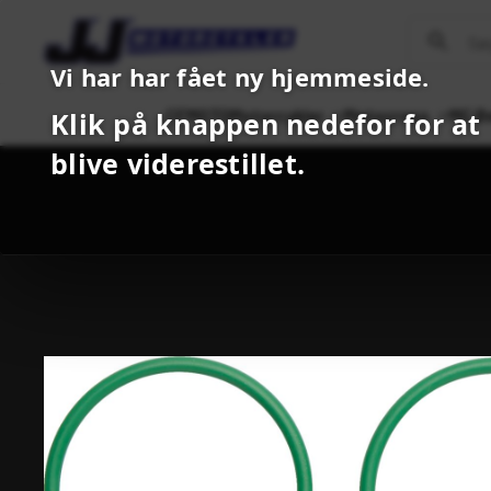
Vi har har fået ny hjemmeside.
CFMOTO
Motorcykler
Motocross
MC B
Klik på knappen nedefor for at
blive viderestillet.