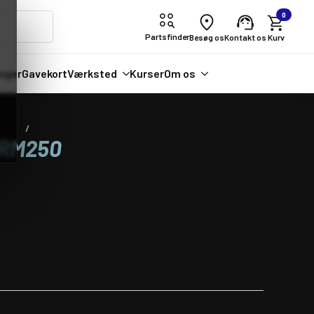
0
Partsfinder
Besøg os
Kontakt os
nger
Gavekort
Værksted
Kurser
Om os
ldele
FMF O-RING EXH RM250
 RM250
derligere information
Passer til køretøj