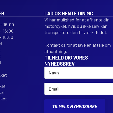
ER
LAD OS HENTE DIN MC
Vi har mulighed for at afhente din
- 16:00
motorcykel, hvis du ikke selv kan
- 16:00
transportere den til værkstedet.
- 16:00
et
Kontakt os for at lave en aftale om
t
afhentning.
t
TILMELD DIG VORES
t
NYHEDSBREV
Name
*
kket
Email
ket
*
ket
kket
TILMELD NYHEDSBREV