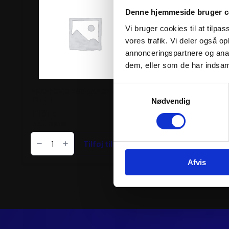
Denne hjemmeside bruger c
Vi bruger cookies til at tilpas
vores trafik. Vi deler også 
annonceringspartnere og anal
dem, eller som de har indsaml
Samtykkevalg
AKRAPOVIC END CAP CF U4
AKRAPOVIC REPLAC
TYPE 1
CAP CARBON
Nødvendig
1.161
kr.
903
kr.
inkl. moms
inkl. moms
AKRAPOVIC
AKRAPOVIC
END
Tilføj til kurv
REPLACEMENT
Tilfø
CAP
END
CF
CAP
Afvis
U4
CARBON
TYPE
antal
1
antal