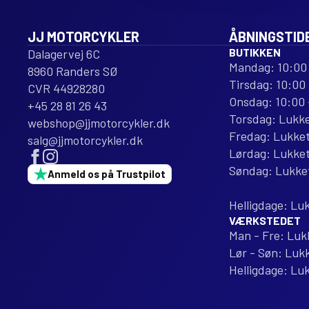
JJ MOTORCYKLER
ÅBNINGSTID
BUTIKKEN
Dalagervej 6C
Mandag: 10:00 
8960 Randers SØ
Tirsdag: 10:00 
CVR 44928280
Onsdag: 10:00 
+45 28 81 26 43
Torsdag: Lukk
webshop@jjmotorcykler.dk
Fredag: Lukke
salg@jjmotorcykler.dk
Lørdag: Lukke
Søndag: Lukke
Anmeld os på Trustpilot
Helligdage: Lu
VÆRKSTEDET
Man - Fre: Luk
Lør - Søn: Luk
Helligdage: Lu