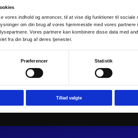
ookies
se vores indhold og annoncer, til at vise dig funktioner til sociale
oplysninger om din brug af vores hjemmeside med vores partnere i
ysepartnere. Vores partnere kan kombinere disse data med andr
et fra din brug af deres tjenester.
EMENT END
AKRAPOVIC EVOLUTION LINE
Athena MUF
EXHAUST SYSTEM
Præferencer
Statistik
659
kr.
13.445
kr.
inkl. moms
inkl. moms
AKRAPOVIC
Athena
j til kurv
EVOLUTION
Tilføj til kurv
MUFFLER
LINE
RACE
EXHAUST
YAMAHA
Tillad valgte
SYSTEM
antal
antal