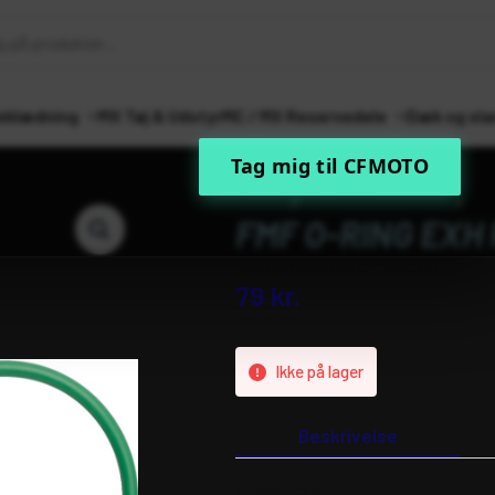
eklædning
MX Tøj & Udstyr
MC / MX Reservedele
Dæk og sla
Tag mig til CFMOTO
Forside
MC / MX Reservedele
Ste
FMF O-RING EXH
Varenummer (SKU):
18602407
79
kr.
inkl. moms
Ikke på lager
Beskrivelse
Y
BESKRIVELSE