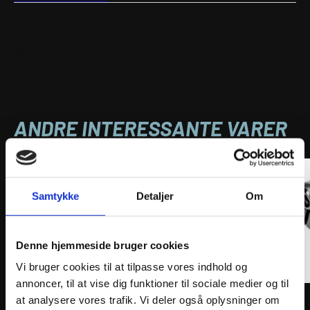
BESKRIVELSE
BRAKE LEVER GUARD BK
ANDRE INTERESSANTE VARER
Samtykke
Detaljer
Om
Denne hjemmeside bruger cookies
Vi bruger cookies til at tilpasse vores indhold og
annoncer, til at vise dig funktioner til sociale medier og til
POLISPORT STANDARD CLAMP Ø 22 MM
Gille
at analysere vores trafik. Vi deler også oplysninger om