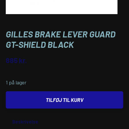
GILLES BRAKE LEVER GUARD
GT-SHIELD BLACK
Varenummer (SKU):
06150280
885
kr.
inkl. moms
1 på lager
TILFØJ TIL KURV
Yderligere
Passer til
Beskrivelse
information
køretøj