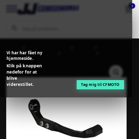
0
Forside
MC / MX Reservedele
Steldele
Vi har har fået ny
Styr, håndtag og tilbehør
Håndbeskyttere
Gilles BRAKE
hjemmeside.
LEVER GUARD GT-SHIELD BLACK
Klik på knappen
nedefor for at
blive
viderestillet.
Tag mig til CFMOTO