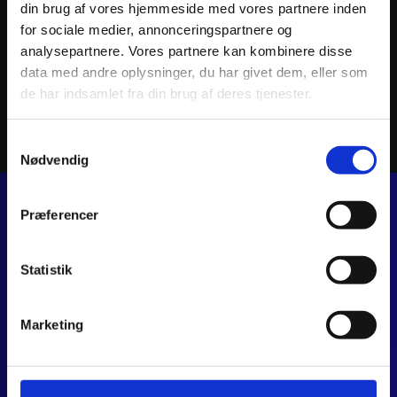
din brug af vores hjemmeside med vores partnere inden
181
kr.
1.32
inkl. moms
inkl. 
for sociale medier, annonceringspartnere og
analysepartnere. Vores partnere kan kombinere disse
data med andre oplysninger, du har givet dem, eller som
Læs mere
de har indsamlet fra din brug af deres tjenester.
Samtykkevalg
Nødvendig
Præferencer
JJ MOTORCYKLER
Dalagervej 6C
Statistik
8960 Randers SØ
CVR 44928280
+45 28 81 26 43
Marketing
webshop@jjmotorcykler.dk
salg@jjmotorcykler.dk