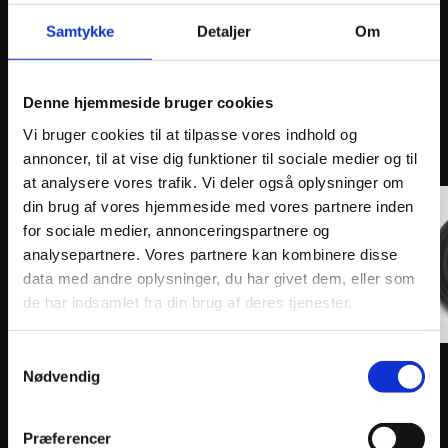
Samtykke
Detaljer
Om
Denne hjemmeside bruger cookies
ANDRE INTERESSANTE VARER
Vi bruger cookies til at tilpasse vores indhold og
annoncer, til at vise dig funktioner til sociale medier og til
at analysere vores trafik. Vi deler også oplysninger om
din brug af vores hjemmeside med vores partnere inden
for sociale medier, annonceringspartnere og
analysepartnere. Vores partnere kan kombinere disse
data med andre oplysninger, du har givet dem, eller som
de har indsamlet fra din brug af deres tjenester.
Samtykkevalg
Nødvendig
ATHENA FORK OIL SEAL KIT MGR-RSA 35x48x11
ATHEN
36x48
81
kr.
72
kr
inkl. moms
Præferencer
inkl. 