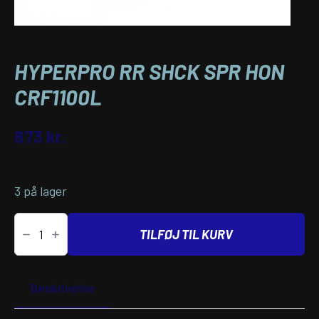
HYPERPRO RR SHCK SPR HON
CRF1100L
Varenummer (SKU):
13120870
873
kr.
inkl. moms
3 på lager
HYPERPRO
RR
TILFØJ TIL KURV
SHCK
SPR
HON
CRF1100L
Yderligere
Passer til
antal
Beskrivelse
information
køretøj