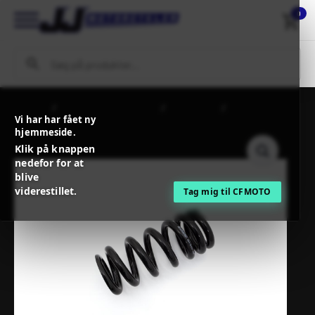
0
Forside
MC / MX Reservedele
Affjedring
HYPERPRO RR
Vi har har fået ny
SHCK SPR HON CRF1100L
hjemmeside.
Klik på knappen
nedefor for at
blive
viderestillet.
Tag mig til CFMOTO