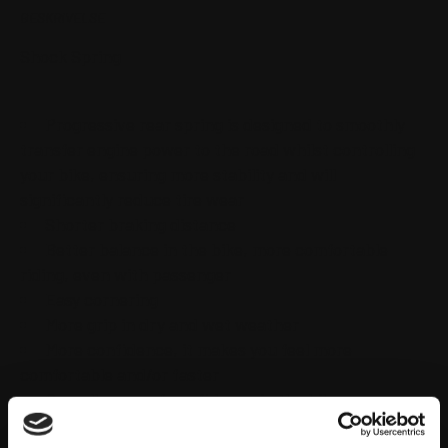
BESKRIVELSE
Shock Spring
Progressive rear spring is designed to smoothly
transfer engine power to the road whilst controlling
your bike, ensuring more stability and will
significantly reduce tire wear
Shorter braking distance
Better balance in the bike, more comfortable
riding, even with passenger
Easy cornering
More grip in dry and wet weather
More confidence, it makes you feel more
comfortable and/or faster
Overall sense of confidence in the bike