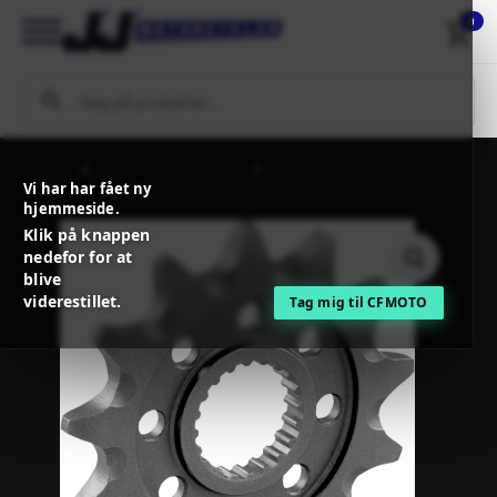
0
Forside
MC / MX Reservedele
Kæder, kædekit og tilbehør
Vi har har fået ny
Fortandhjul
JT Sprockets JTF1323.14SC FRONT SELF
hjemmeside.
CLEANING SPROCKET 14 TEETH 520 PITCH NATURAL STEEL
Klik på knappen
nedefor for at
blive
viderestillet.
Tag mig til CFMOTO