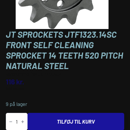
JT SPROCKETS JTF1323.14SC
FRONT SELF CLEANING
SPROCKET 14 TEETH 520 PITCH
NATURAL STEEL
Varenummer (SKU):
12120504
116
kr.
inkl. moms
9 på lager
JT
Sprockets
TILFØJ TIL KURV
JTF1323.14SC
FRONT