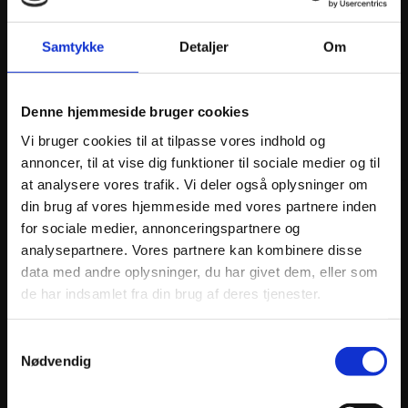
Samtykke
Detaljer
Om
Denne hjemmeside bruger cookies
Vi bruger cookies til at tilpasse vores indhold og
ANDRE INTERESSANTE VARER
annoncer, til at vise dig funktioner til sociale medier og til
at analysere vores trafik. Vi deler også oplysninger om
din brug af vores hjemmeside med vores partnere inden
for sociale medier, annonceringspartnere og
analysepartnere. Vores partnere kan kombinere disse
data med andre oplysninger, du har givet dem, eller som
de har indsamlet fra din brug af deres tjenester.
Samtykkevalg
Nødvendig
JT Sprockets JTF1581.14 FRONT REPLACEMENT
JT Sp
SPROCKET 14 TEETH 520 PITCH NATURAL STEEL
SPROC