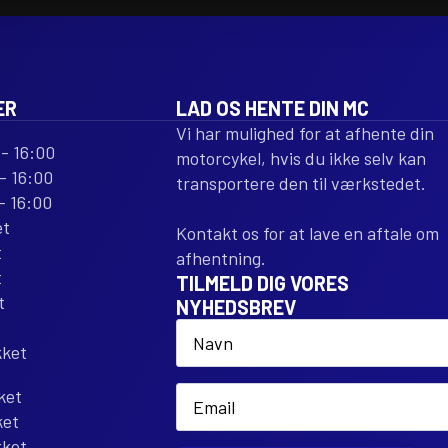
PITCH
PITCH
NATURAL
NATURAL
STEEL
STEEL
antal
antal
ER
LAD OS HENTE DIN MC
Vi har mulighed for at afhente din
- 16:00
motorcykel, hvis du ikke selv kan
- 16:00
transportere den til værkstedet.
- 16:00
et
Kontakt os for at lave en aftale om
t
afhentning.
t
TILMELD DIG VORES
t
NYHEDSBREV
Name
*
kket
Email
ket
*
ket
kket