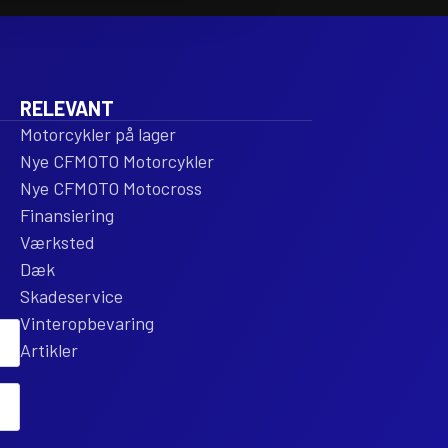
PITCH
PI
NATURAL
NA
STEEL
ST
antal
ant
RELEVANT
Motorcykler på lager
Nye CFMOTO Motorcykler
Nye CFMOTO Motocross
Finansiering
Værksted
Dæk
Skadeservice
Vinteropbevaring
Artikler