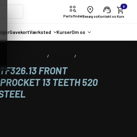
0
Partsfinder
Besøg os
Kontakt os
nger
Gavekort
Værksted
Kurser
Om os
er, kædekit og tilbehør
Fortandhjul
JT Sprockets
ROCKET 13 TEETH 520 PITCH NATURAL STEEL
TF326.13 FRONT
PROCKET 13 TEETH 520
STEEL