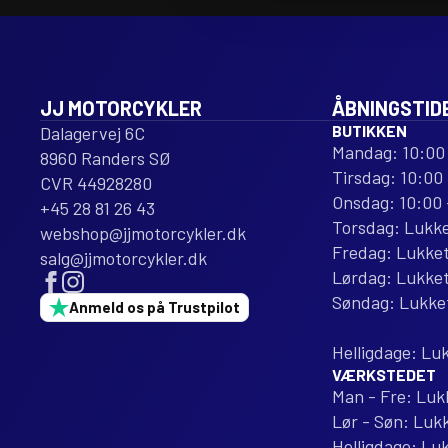
PITCH
PITCH
NATURAL
NATURAL
STEEL
STEEL
antal
antal
JJ MOTORCYKLER
ÅBNINGSTID
BUTIKKEN
Dalagervej 6C
Mandag: 10:00 
8960 Randers SØ
Tirsdag: 10:00 
CVR 44928280
Onsdag: 10:00 
+45 28 81 26 43
Torsdag: Lukk
webshop@jjmotorcykler.dk
Fredag: Lukke
salg@jjmotorcykler.dk
Lørdag: Lukke
Søndag: Lukke
Anmeld os på Trustpilot
Helligdage: Lu
VÆRKSTEDET
Man - Fre: Luk
Lør - Søn: Luk
Helligdage: Lu