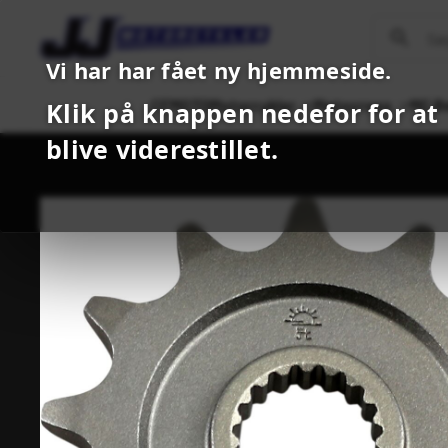
Vi har har fået ny hjemmeside.
CFMOTO
Motorcykler
Motocross
MC B
Klik på knappen nedefor for at
blive viderestillet.