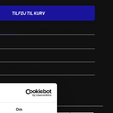
TILFØJ TIL KURV
n
Passer til køretøj
0,12 kg
12,4 × 11,1 × 1,2 cm
Om