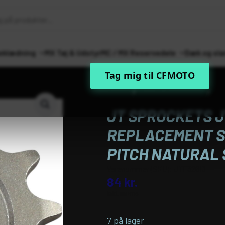
eklædning
MX Tøj & Udstyr
MC / MX Reservedele
Dæk og sla
Tag mig til CFMOTO
Forside
MC / MX Reservedele
Kæd
JTF326.13 FRONT REPLACEMENT SP
JT SPROCKETS J
REPLACEMENT S
PITCH NATURAL 
Varenummer (SKU):
JTF32613
84
kr.
inkl. moms
7 på lager