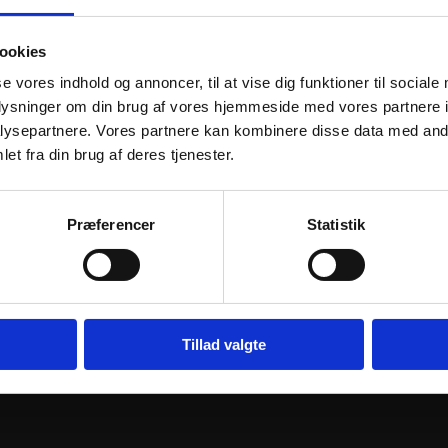
ookies
se vores indhold og annoncer, til at vise dig funktioner til sociale
oplysninger om din brug af vores hjemmeside med vores partnere i
ysepartnere. Vores partnere kan kombinere disse data med andr
et fra din brug af deres tjenester.
38.15
JT Sprockets JTF259.16 FRONT
JT Sprocke
NT
REPLACEMENT SPROCKET 16
REPLACEME
Præferencer
Statistik
 520 PITCH
TEETH 428 PITCH NATURAL
TEETH 428 
STEEL
STEEL
35
kr.
40
kr.
inkl. moms
inkl. moms
JT
JT
j til kurv
Sprockets
Tilføj til kurv
Sprockets
Tillad valgte
JTF259.16
JTF548.13
FRONT
FRONT
REPLACEMENT
REPLACEM
SPROCKET
SPROCKET
16
13
TEETH
TEETH
428
428