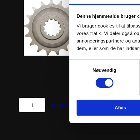
Denne hjemmeside bruger c
Vi bruger cookies til at tilpas
vores trafik. Vi deler også 
annonceringspartnere og anal
dem, eller som de har indsaml
JT Sprockets JTF528.17 FRONT
JT Sprockets JTF15
Samtykkevalg
REPLACEMENT SPROCKET 17
FRONT REPLACEME
Nødvendig
TEETH 530 PITCH NATURAL
SPROCKET 15 TEETH
STEEL
NATURAL STEEL
203
kr.
149
kr.
inkl. moms
inkl. moms
JT
JT
Sprockets
Tilføj til kurv
Sprockets
Tilfø
Afvis
JTF528.17
JTF1538.15
FRONT
FRONT
REPLACEMENT
REPLACEMENT
SPROCKET
SPROCKET
17
15
TEETH
TEETH
530
520