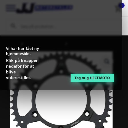
0
Forside
MC / MX Reservedele
Kæder, kædekit og tilbehør
Vi har har fået ny
Bagtandhjul
JT Sprockets SPROCKET SC R YAM 50T
hjemmeside.
Klik på knappen
nedefor for at
blive
viderestillet.
Tag mig til CFMOTO