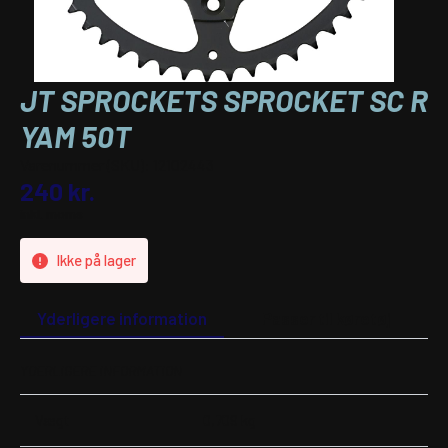
JT SPROCKETS SPROCKET SC R
YAM 50T
Varenummer (SKU):
12102443
240
kr.
inkl. moms
Ikke på lager
Yderligere information
Passer til køretøj
YDERLIGERE INFORMATION
Vægt
0,709 kg