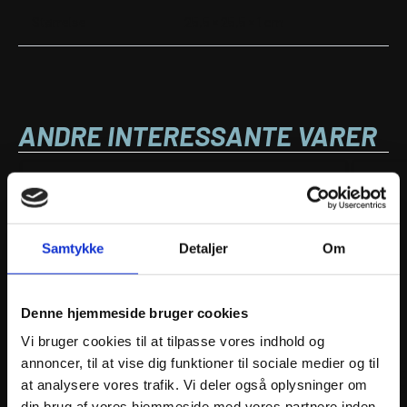
Størrelse
25,5 × 25,5 × 1 cm
ANDRE INTERESSANTE VARER
Samtykke
Detaljer
Om
Denne hjemmeside bruger cookies
Vi bruger cookies til at tilpasse vores indhold og
JT Sprockets JTR1792.44 REAR REPLACEMENT
JT Sp
annoncer, til at vise dig funktioner til sociale medier og til
SPROCKET 44 TEETH 525 PITCH NATURAL STEEL
SPROC
at analysere vores trafik. Vi deler også oplysninger om
HIGH 
243
kr.
din brug af vores hjemmeside med vores partnere inden