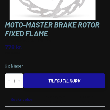
MOTO-MASTER BRAKE ROTOR
FIXED FLAME
Varenummer (SKU):
17111444
778
kr.
inkl. moms
6 på lager
MOTO-
MASTER
TILFØJ TIL KURV
BRAKE
ROTOR
FIXED
FLAME
Yderligere
Passer til
antal
Beskrivelse
information
køretøj