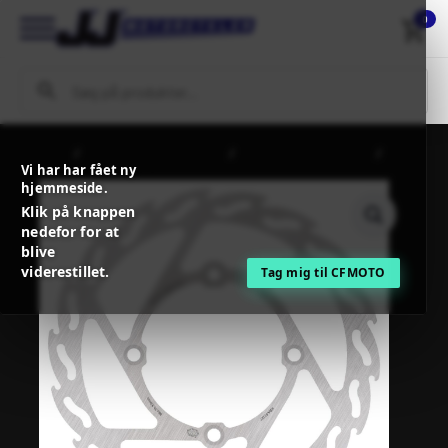
0
Forside
MC / MX Reservedele
Bremser og tilbehør
Vi har har fået ny
MOTO-MASTER BRAKE ROTOR FIXED FLAME
hjemmeside.
Klik på knappen
nedefor for at
blive
viderestillet.
Tag mig til CFMOTO