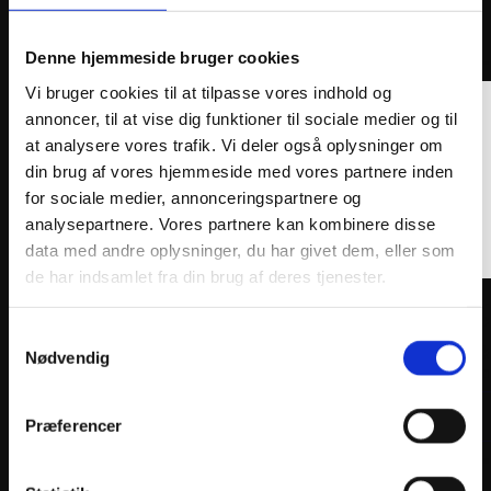
ANDRE INTERESSANTE VARER
Denne hjemmeside bruger cookies
Vi bruger cookies til at tilpasse vores indhold og
annoncer, til at vise dig funktioner til sociale medier og til
at analysere vores trafik. Vi deler også oplysninger om
din brug af vores hjemmeside med vores partnere inden
for sociale medier, annonceringspartnere og
analysepartnere. Vores partnere kan kombinere disse
data med andre oplysninger, du har givet dem, eller som
de har indsamlet fra din brug af deres tjenester.
MOTO-MASTER BRAKE CALIPER 4-PISTON SM
MOTO-
RACING BLACK
BRACK
Samtykkevalg
3.663
kr.
690
k
Nødvendig
inkl. moms
inkl. 
MOTO-
MASTER
Tilføj til kurv
Præferencer
BRAKE
CALIPER
4-
PISTON