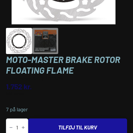
MOTO-MASTER BRAKE ROTOR
FLOATING FLAME
Varenummer (SKU):
17102524
1.752
kr.
inkl. moms
7 på lager
MOTO-
MASTER
TILFØJ TIL KURV
BRAKE