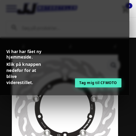
0
Forside
MC / MX Reservedele
Bremser og tilbehør
Vi har har fået ny
MOTO-MASTER BRAKE ROTOR FLOATING FLAME
hjemmeside.
Klik på knappen
nedefor for at
blive
viderestillet.
Tag mig til CFMOTO