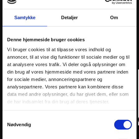
Samtykke
Detaljer
Om
Brake Rotor Floating Flame Alu Black
Denne hjemmeside bruger cookies
Vi bruger cookies til at tilpasse vores indhold og
ANDRE INTERESSANTE VARER
annoncer, til at vise dig funktioner til sociale medier og til
at analysere vores trafik. Vi deler også oplysninger om
din brug af vores hjemmeside med vores partnere inden
for sociale medier, annonceringspartnere og
analysepartnere. Vores partnere kan kombinere disse
data med andre oplysninger, du har givet dem, eller som
de har indsamlet fra din brug af deres tjenester.
Samtykkevalg
Nødvendig
MOTO-MASTER BRAKE CALIPER RELOCATION
MOTO-
BRACKET 270MM
PERFO