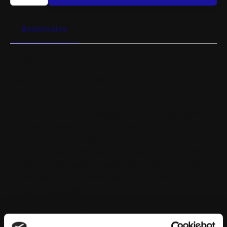
ROTOR
FLOATING
FLAME
Yderligere
Passer til
antal
Beskrivelse
information
køretøj
BESKRIVELSE
Flame Series Floating Rotor
The unique Flame design offers optimal cooling
and unsurpassed smooth and predictable braking
action which allows you to brake harder.
Flame Road Discs are also available in a Racing
version for professional racing and track day use.
For best performance we recommend using Moto-
Master brake pads.
The Moto-Master Flame Road Series Disc is an
instant bolt-on performance upgrade for your bike.