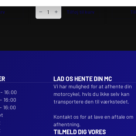
POLISPORT
urv
FRAME
Tilføj til kurv
Til
GUARD
FOR
CRF250
BLACK
antal
ER
LAD OS HENTE DIN MC
Vi har mulighed for at afhente din
- 16:00
motorcykel, hvis du ikke selv kan
- 16:00
transportere den til værkstedet.
- 16:00
et
Kontakt os for at lave en aftale om
t
afhentning.
t
TILMELD DIG VORES