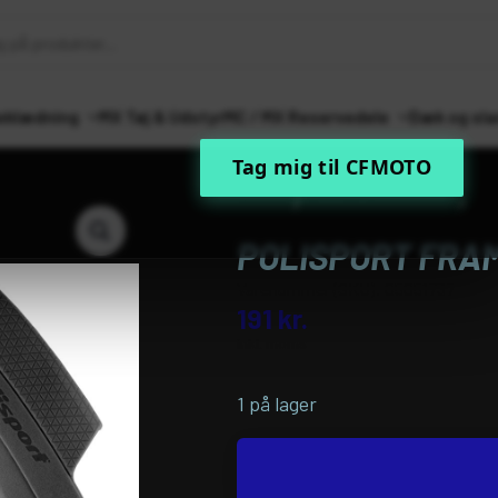
eklædning
MX Tøj & Udstyr
MC / MX Reservedele
Dæk og sla
Tag mig til CFMOTO
Forside
MC / MX Reservedele
Ste
FRAMEGRD KXF450 09-18 BK
POLISPORT FRAM
Varenummer (SKU):
05051737
191
kr.
inkl. moms
1 på lager