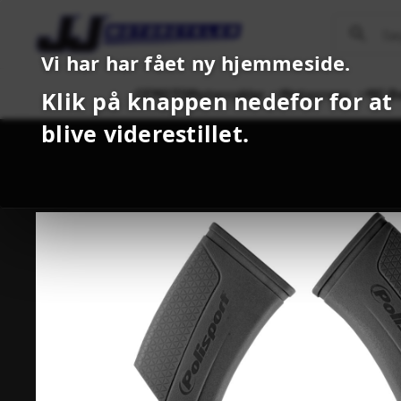
Vi har har fået ny hjemmeside.
CFMOTO
Motorcykler
Motocross
MC B
Klik på knappen nedefor for at
blive viderestillet.