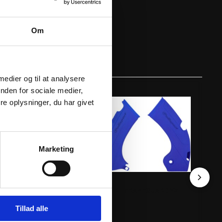
Om
 medier og til at analysere
nden for sociale medier,
e oplysninger, du har givet
Marketing
R KIT FRAME GT
POLISPORT FRAMEGUARD YZ
GIL
06-19 BL
98
Tillad alle
191
kr.
ink
inkl. moms