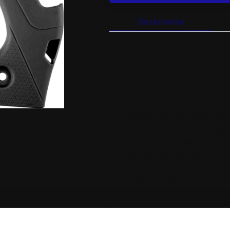
Beskrivelse
Y
BESKRIVELSE
Frame Guards
Provides protection of the 
Greater grip with textured 
Abrasion and impact resist
Slim protection do it won’t 
Durable and resistant
Keeps the frame looking li
Quick and easy to install
Periodic removal and clean
Includes mounting hardwa