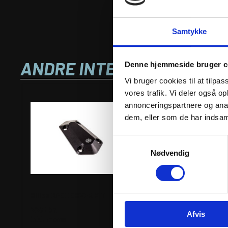
Samtykke
ANDRE INTERESSANTE VA
Denne hjemmeside bruger c
Vi bruger cookies til at tilpas
vores trafik. Vi deler også 
annonceringspartnere og anal
dem, eller som de har indsaml
Samtykkevalg
Nødvendig
Gilles RACE COVER KIT
Gilles RACE COVER K
225
kr.
845
kr.
Afvis
inkl. moms
inkl. moms