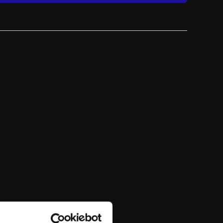
derligere information
Passer til køretøj
frame from roost, rocks and the rider’s boots
finish similar to OEM
ant
interfere with rider’s boots
ke new
ing advised
re