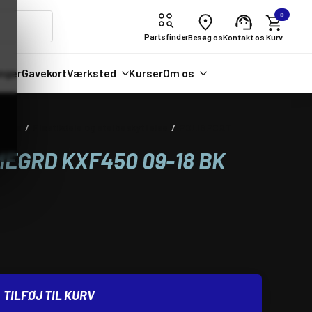
0
Partsfinder
Besøg os
Kontakt os
nger
Gavekort
Værksted
Kurser
Om os
ldele
Plastikdele og stelbeskyttelse
POLISPORT
EGRD KXF450 09-18 BK
TILFØJ TIL KURV