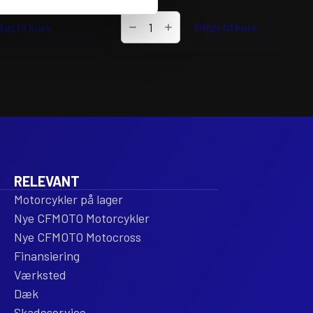
POLISPORT
GI
føj til kurv
FRAMEGUARD
Tilføj til kurv
RA
YZ
CO
06-
KI
19
ant
BL
antal
RELEVANT
Motorcykler på lager
Nye CFMOTO Motorcykler
Nye CFMOTO Motocross
Finansiering
Værksted
Dæk
Skadeservice