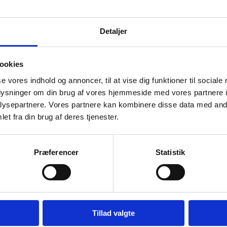
Detaljer
RER
ookies
se vores indhold og annoncer, til at vise dig funktioner til sociale
oplysninger om din brug af vores hjemmeside med vores partnere i
ysepartnere. Vores partnere kan kombinere disse data med andr
et fra din brug af deres tjenester.
Præferencer
Statistik
IT
POLISPORT FRAME GUARD FOR
Gilles COVE
CRF250 BLACK
BLACK
Tillad valgte
191
kr.
9.111
kr.
inkl. moms
inkl. moms