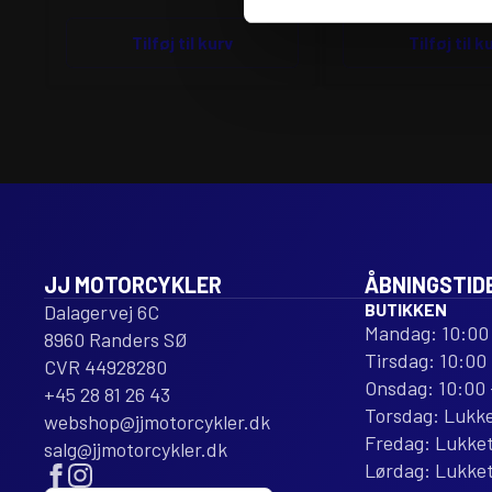
Tilføj til kurv
Tilføj til k
JJ MOTORCYKLER
ÅBNINGSTID
BUTIKKEN
Dalagervej 6C
Mandag: 10:00 
8960 Randers SØ
Tirsdag: 10:00 
CVR 44928280
Onsdag: 10:00 
+45 28 81 26 43
Torsdag: Lukk
webshop@jjmotorcykler.dk
Fredag: Lukke
salg@jjmotorcykler.dk
Lørdag: Lukke