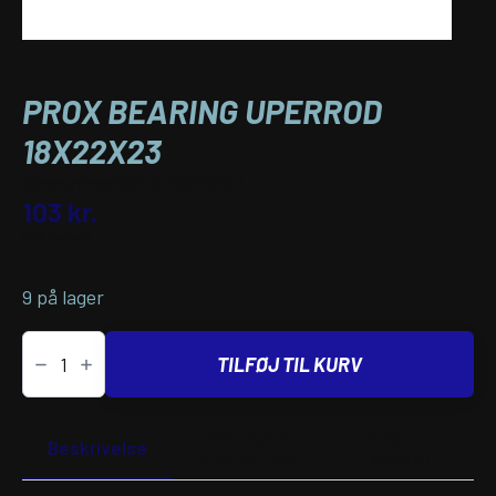
PROX BEARING UPERROD
18X22X23
Varenummer (SKU):
09240627
103
kr.
inkl. moms
9 på lager
PROX
BEARING
TILFØJ TIL KURV
UPERROD
18x22x23
antal
Yderligere
Passer til
Beskrivelse
information
køretøj