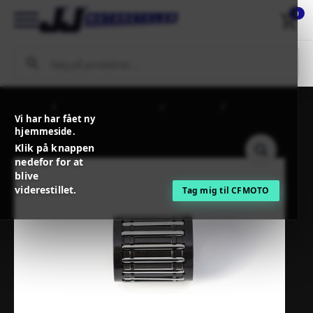
0
Forside
MC / MX Reservedele
Motordele
PROX BEARING
Vi har har fået ny
UPERROD 18x22x23
hjemmeside.
Klik på knappen
nedefor for at
blive
viderestillet.
Tag mig til CFMOTO