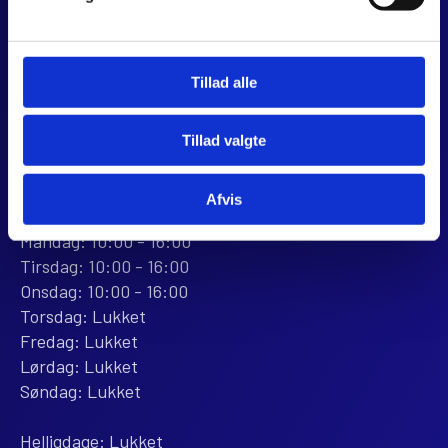
8960 Randers SØ
CVR 44928280
+45 28 81 26 43
Tillad alle
webshop@jjmotorcykler.dk
salg@jjmotorcykler.dk
Tillad valgte
Anmeld os på Trustpilot
ÅBNINGSTIDER
Afvis
BUTIKKEN
Mandag: 10:00 - 16:00
Tirsdag: 10:00 - 16:00
Onsdag: 10:00 - 16:00
Torsdag: Lukket
Fredag: Lukket
Lørdag: Lukket
Søndag: Lukket
Helligdage: Lukket