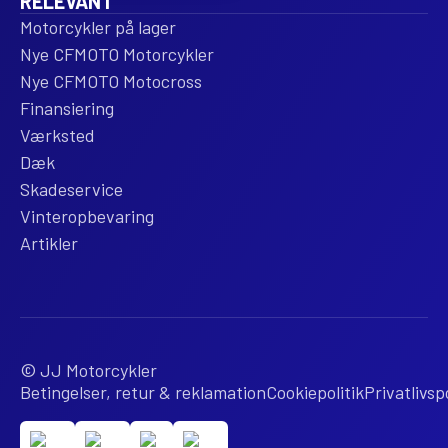
RELEVANT
Motorcykler på lager
Nye CFMOTO Motorcykler
Nye CFMOTO Motocross
Finansiering
Værksted
Dæk
Skadeservice
Vinteropbevaring
Artikler
© JJ Motorcykler
Betingelser, retur & reklamation
Cookiepolitik
Privatlivspo