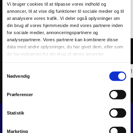
Vi bruger cookies til at tilpasse vores indhold og
annoncer, til at vise dig funktioner til sociale medier og til
at analysere vores trafik. Vi deler også oplysninger om
din brug af vores hjemmeside med vores partnere inden
for sociale medier, annonceringspartnere og
analysepartnere. Vores partnere kan kombinere disse
ATHENA PISTON KIT FORGED Ø63,95mm
ATHEN
data med andre oplysninger, du har givet dem, eller som
1.226
kr.
1.017
de har indsamlet fra din brug af deres tjenester.
inkl. moms
inkl. 
ATHE
Samtykkevalg
Tilføj til kurv
PIST
KIT
Nødvendig
FORG
Ø53,
antal
Præferencer
Statistik
JJ MOTORCYKLER
Dalagervej 6C
Marketing