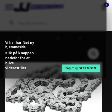
0
Forside
MC / MX Reservedele
Motordele
PROX CAM
Vi har har fået ny
CHAIN 92RH2015-108M
hjemmeside.
Klik på knappen
nedefor for at
blive
viderestillet.
Tag mig til CFMOTO