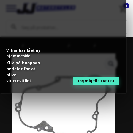
0
Forside
MC / MX Reservedele
Motordele
PROX CLUTCH
Vi har har fået ny
COVER GASKET KAWASAKI
hjemmeside.
Klik på knappen
nedefor for at
blive
viderestillet.
Tag mig til CFMOTO