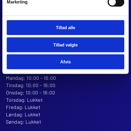
Marketing
Dalagervej 6C
8960 Randers SØ
CVR 44928280
+45 28 81 26 43
Tillad alle
webshop@jjmotorcykler.dk
salg@jjmotorcykler.dk
Tillad valgte
Anmeld os på Trustpilot
Afvis
ÅBNINGSTIDER
BUTIKKEN
Mandag: 10:00 - 16:00
Tirsdag: 10:00 - 16:00
Onsdag: 10:00 - 16:00
Torsdag: Lukket
Fredag: Lukket
Lørdag: Lukket
Søndag: Lukket