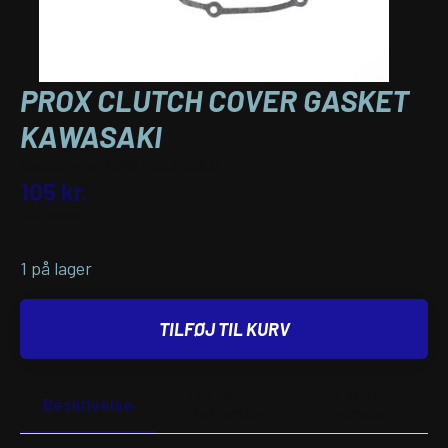
PROX CLUTCH COVER GASKET
KAWASAKI
Varenummer (SKU):
09345850
105
kr.
inkl. moms
1 på lager
TILFØJ TIL KURV
Yderligere
Passer til
Beskrivelse
information
køretøj