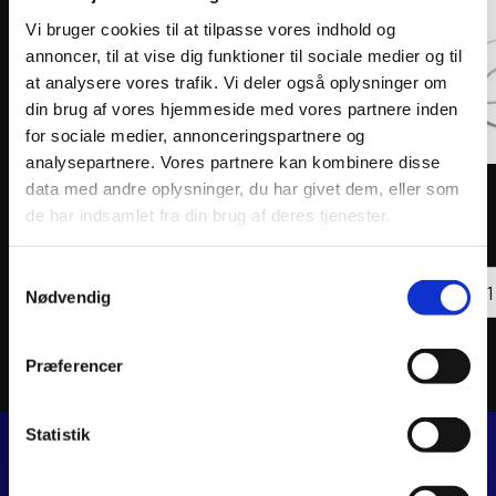
Vi bruger cookies til at tilpasse vores indhold og
annoncer, til at vise dig funktioner til sociale medier og til
at analysere vores trafik. Vi deler også oplysninger om
din brug af vores hjemmeside med vores partnere inden
for sociale medier, annonceringspartnere og
analysepartnere. Vores partnere kan kombinere disse
data med andre oplysninger, du har givet dem, eller som
ATHENA PISTON KIT FORGED Ø66,35mm
ATHEN
de har indsamlet fra din brug af deres tjenester.
1.226
kr.
1.54
inkl. moms
inkl. 
ATHENA
ATHE
Samtykkevalg
PISTON
Tilføj til kurv
PIST
Nødvendig
KIT
KIT
FORGED
FORG
Ø66,35mm
Ø81,
antal
antal
Præferencer
Statistik
JJ MOTORCYKLER