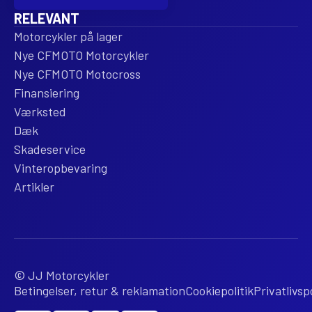
RELEVANT
Motorcykler på lager
Nye CFMOTO Motorcykler
Nye CFMOTO Motocross
Finansiering
Værksted
Dæk
Skadeservice
Vinteropbevaring
Artikler
© JJ Motorcykler
Betingelser, retur & reklamation
Cookiepolitik
Privatlivspo