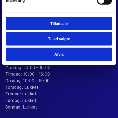
Marketing
Dalagervej 6C
8960 Randers SØ
CVR 44928280
+45 28 81 26 43
Tillad alle
webshop@jjmotorcykler.dk
salg@jjmotorcykler.dk
Tillad valgte
Anmeld os på Trustpilot
Afvis
ÅBNINGSTIDER
BUTIKKEN
Mandag: 10:00 - 16:00
Tirsdag: 10:00 - 16:00
Onsdag: 10:00 - 16:00
Torsdag: Lukket
Fredag: Lukket
Lørdag: Lukket
Søndag: Lukket