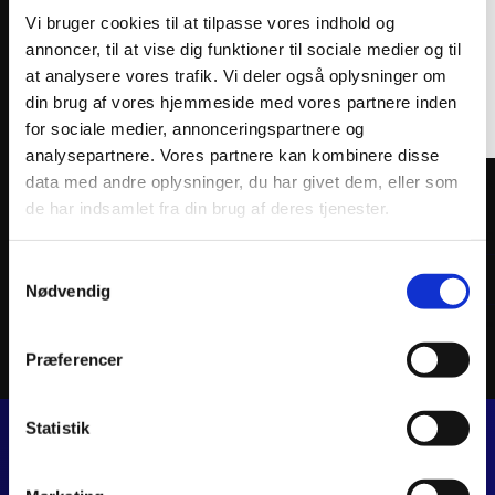
Vi bruger cookies til at tilpasse vores indhold og
annoncer, til at vise dig funktioner til sociale medier og til
at analysere vores trafik. Vi deler også oplysninger om
din brug af vores hjemmeside med vores partnere inden
for sociale medier, annonceringspartnere og
analysepartnere. Vores partnere kan kombinere disse
data med andre oplysninger, du har givet dem, eller som
ATHENA PISTON KIT FORGED Ø63,95mm
ATHEN
de har indsamlet fra din brug af deres tjenester.
1.226
kr.
1.071
inkl. moms
inkl. 
Samtykkevalg
Tilføj til kurv
Nødvendig
Præferencer
Statistik
JJ MOTORCYKLER