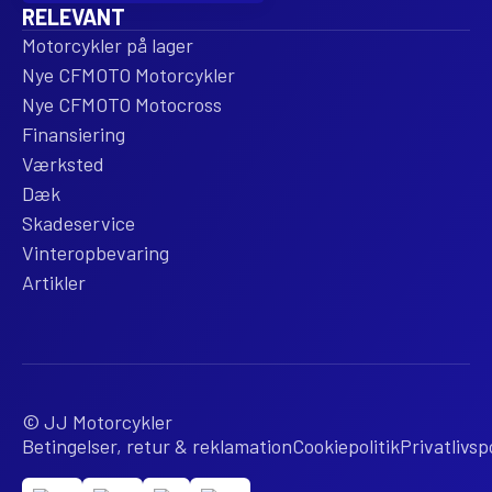
RELEVANT
Motorcykler på lager
Nye CFMOTO Motorcykler
Nye CFMOTO Motocross
Finansiering
Værksted
Dæk
Skadeservice
Vinteropbevaring
Artikler
© JJ Motorcykler
Betingelser, retur & reklamation
Cookiepolitik
Privatlivspo