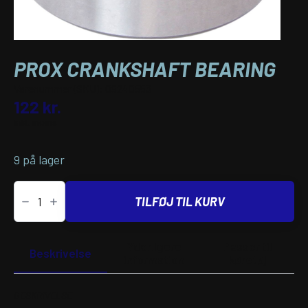
PROX CRANKSHAFT BEARING
Varenummer (SKU):
09240553
122
kr.
inkl. moms
9 på lager
PROX
CRANKSHAFT
TILFØJ TIL KURV
BEARING
antal
Yderligere
Passer til
Beskrivelse
information
køretøj
BESKRIVELSE