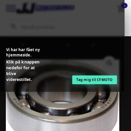
0
Forside
MC / MX Reservedele
Motordele
PROX
Vi har har fået ny
CRANKSHAFT BEARING
hjemmeside.
Klik på knappen
nedefor for at
blive
viderestillet.
Tag mig til CFMOTO