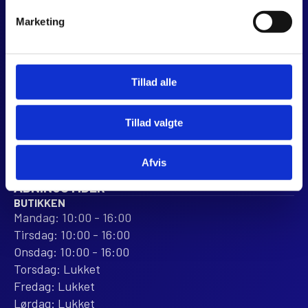
Marketing
JJ MOTORCYKLER
Dalagervej 6C
8960 Randers SØ
CVR 44928280
Tillad alle
+45 28 81 26 43
webshop@jjmotorcykler.dk
Tillad valgte
salg@jjmotorcykler.dk
Afvis
Anmeld os på Trustpilot
ÅBNINGSTIDER
BUTIKKEN
Mandag: 10:00 - 16:00
Tirsdag: 10:00 - 16:00
Onsdag: 10:00 - 16:00
Torsdag: Lukket
Fredag: Lukket
Lørdag: Lukket