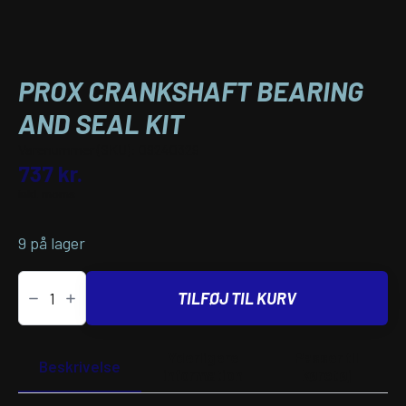
PROX CRANKSHAFT BEARING
AND SEAL KIT
Varenummer (SKU):
09240329
737
kr.
inkl. moms
9 på lager
PROX
CRANKSHAFT
TILFØJ TIL KURV
BEARING
AND
SEAL
KIT
Yderligere
Passer til
antal
Beskrivelse
information
køretøj