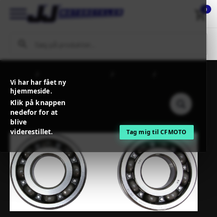
0
Forside
MC / MX Reservedele
Motordele
PROX
Vi har har fået ny
CRANKSHAFT BEARING AND SEAL KIT
hjemmeside.
Klik på knappen
nedefor for at
blive
viderestillet.
Tag mig til CFMOTO