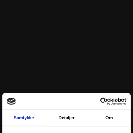
BESKRIVELSE
Crankshaft Bearing and Seal Kit
Made to exact OEM specifications for maximum
performance and durability
Includes all necessary bearings/seals for a
component’s replacement
For use with OEM or Pro-X crankshafts
Includes Bearings only.
Samtykke
Detaljer
Om
ANDRE INTERESSANTE VARER