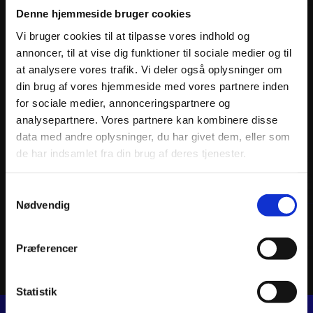
Denne hjemmeside bruger cookies
Vi bruger cookies til at tilpasse vores indhold og
annoncer, til at vise dig funktioner til sociale medier og til
at analysere vores trafik. Vi deler også oplysninger om
din brug af vores hjemmeside med vores partnere inden
for sociale medier, annonceringspartnere og
analysepartnere. Vores partnere kan kombinere disse
data med andre oplysninger, du har givet dem, eller som
de har indsamlet fra din brug af deres tjenester.
ATHENA PISTON KIT CAST-LITE Ø47,45mm
ATHEN
545
kr.
1.22
Samtykkevalg
inkl. moms
inkl. 
Nødvendig
ATHENA
PISTON
Tilføj til kurv
KIT
CAST-
Præferencer
LITE
Ø47,45mm
antal
Statistik