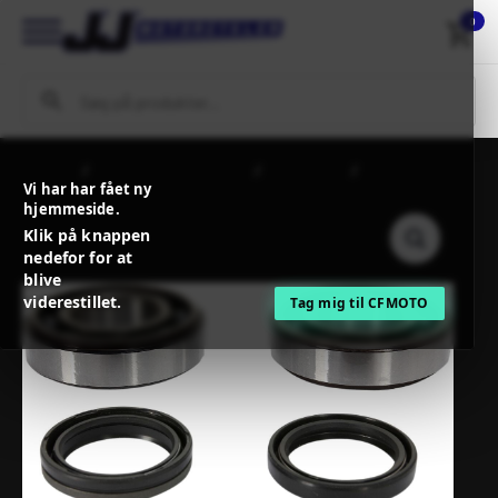
0
Forside
MC / MX Reservedele
Motordele
PROX
Vi har har fået ny
CRANKSHAFT BEARING AND SEAL KIT
hjemmeside.
Klik på knappen
nedefor for at
blive
viderestillet.
Tag mig til CFMOTO