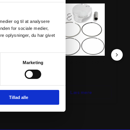
 medier og til at analysere
nden for sociale medier,
e oplysninger, du har givet
TON KIT FORGED
ATHENA PISTON KIT FORGED
AT
Marketing
Ø95,96mm
Ø8
1.564
kr.
1.
inkl. moms
ink
Tilføj til kurv
Læs mere
Tillad alle