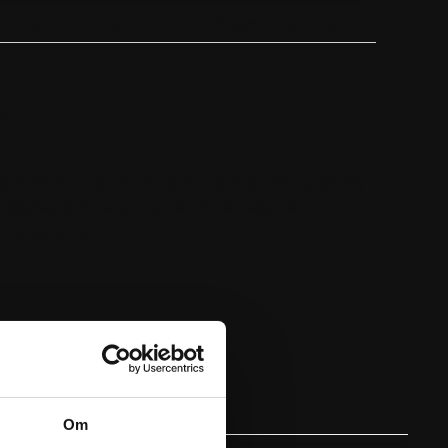
derligere information
Passer til køretøj
it
cations for maximum performance and durability
rings/seals for a component’s replacement
 crankshafts
Om