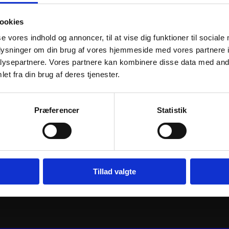
ookies
se vores indhold og annoncer, til at vise dig funktioner til sociale
oplysninger om din brug af vores hjemmeside med vores partnere i
ysepartnere. Vores partnere kan kombinere disse data med andr
et fra din brug af deres tjenester.
 FORGED
ATHENA PISTON KIT CAST-LITE
ATHENA PIS
Præferencer
Statistik
Ø48,46mm
Ø46,96mm
545
kr.
990
kr.
inkl. moms
inkl. moms
ATHENA
urv
Tilføj til kurv
PISTON
KIT
Tillad valgte
FORGED
Ø46,96mm
antal