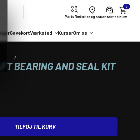
0
Partsfinder
Besøg os
Kontakt os
nger
Gavekort
Værksted
Kurser
Om os
ordele
PROX CRANKSHAFT BEARING AND SEAL KIT
T BEARING AND SEAL KIT
TILFØJ TIL KURV