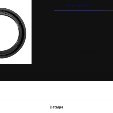
KIT
Beskrivelse
Y
antal
BESKRIVELSE
Crankshaft Bearing and Seal K
Made to exact OEM specifi
Includes all necessary bea
For use with OEM or Pro-X
RER
Detaljer