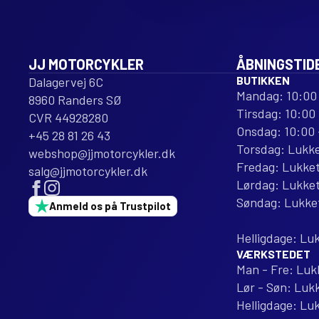
JJ MOTORCYKLER
ÅBNINGSTID
BUTIKKEN
Dalagervej 6C
Mandag: 10:00 
8960 Randers SØ
Tirsdag: 10:00 
CVR 44928280
Onsdag: 10:00 
+45 28 81 26 43
Torsdag: Lukk
webshop@jjmotorcykler.dk
Fredag: Lukke
salg@jjmotorcykler.dk
Lørdag: Lukke
Søndag: Lukke
Anmeld os på Trustpilot
Helligdage: Lu
VÆRKSTEDET
Man - Fre: Luk
Lør - Søn: Luk
Helligdage: Lu