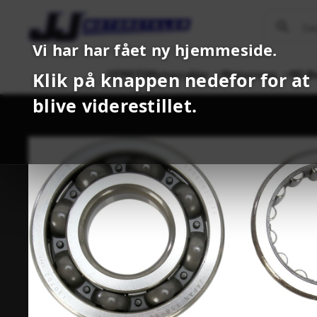
Vi har har fået ny hjemmeside.
CFMOTO
Motorcykler
Motocross
MC B
Klik på knappen nedefor for at
blive viderestillet.