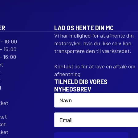
ER
LAD OS HENTE DIN MC
Vi har mulighed for at afhente din
- 16:00
motorcykel, hvis du ikke selv kan
- 16:00
transportere den til værkstedet.
- 16:00
et
Kontakt os for at lave en aftale om
t
afhentning.
t
TILMELD DIG VORES
t
NYHEDSBREV
Name
*
kket
Email
ket
*
ket
kket