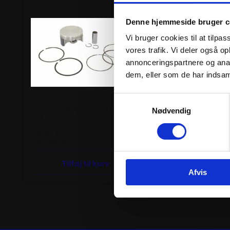
Denne hjemmeside bruger c
Vi bruger cookies til at tilpas
vores trafik. Vi deler også 
annonceringspartnere og anal
dem, eller som de har indsaml
Samtykkevalg
ATHENA PISTON KIT FORGED
ATHENA PISTON KIT
Nødvendig
Ø96,92mm
Ø63,95mm
1.679
kr.
1.226
kr.
inkl. moms
inkl. moms
Tilføj til kurv
Tilføj til k
Afvis