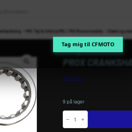
eklædning
MX Tøj & Udstyr
MC / MX Reservedele
Dæk og sla
Tag mig til CFMOTO
Forside
MC / MX Reservedele
Mot
PROX CRANKSHAF
Varenummer (SKU):
09240299
870
kr.
inkl. moms
9 på lager
PROX
CRANKSHAFT
BEARING
AND
SEAL