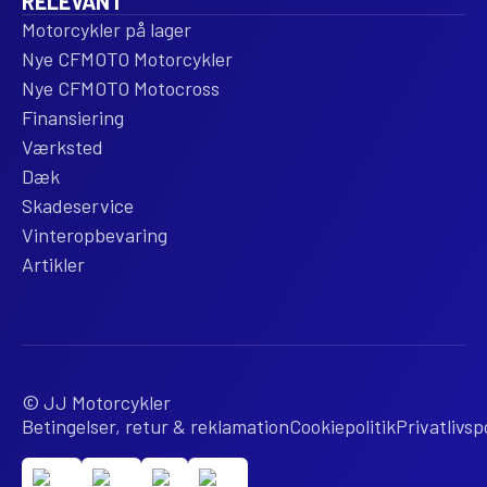
RELEVANT
Motorcykler på lager
Nye CFMOTO Motorcykler
Nye CFMOTO Motocross
Finansiering
Værksted
Dæk
Skadeservice
Vinteropbevaring
Artikler
© JJ Motorcykler
Betingelser, retur & reklamation
Cookiepolitik
Privatlivspo