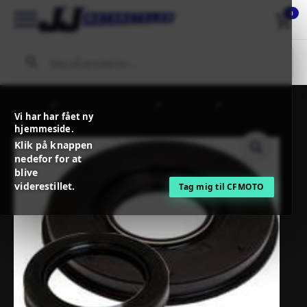
0
Forside
MC / MX Reservedele
Motordele
PROX
Vi har har fået ny
CRANKSHAFT OIL SEALS KIT
hjemmeside.
Klik på knappen
nedefor for at
blive
viderestillet.
Tag mig til CFMOTO