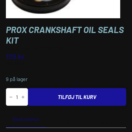
PROX CRANKSHAFT OIL SEALS
KIT
Varenummer (SKU):
09350299
179
kr.
inkl. moms
9 på lager
PROX
CRANKSHAFT
TILFØJ TIL KURV
OIL
SEALS
KIT
antal
Yderligere
Passer til
Beskrivelse
information
køretøj