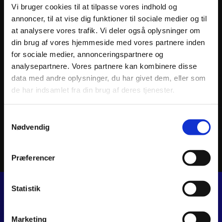
Vi bruger cookies til at tilpasse vores indhold og
annoncer, til at vise dig funktioner til sociale medier og til
at analysere vores trafik. Vi deler også oplysninger om
din brug af vores hjemmeside med vores partnere inden
for sociale medier, annonceringspartnere og
analysepartnere. Vores partnere kan kombinere disse
ATHENA PISTON KIT FORGED Ø53,94mm
ATHEN
data med andre oplysninger, du har givet dem, eller som
844
kr.
978
k
de har indsamlet fra din brug af deres tjenester.
inkl. moms
inkl. 
ATHENA
Samtykkevalg
PISTON
Tilføj til kurv
KIT
Nødvendig
FORGED
Ø53,94mm
antal
Præferencer
Statistik
JJ MOTORCYKLER
Dalagervej 6C
Marketing