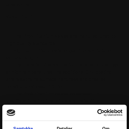
BESKRIVELSE
Valve Titanium
The ProX titanium valves are manufactured to
high quality standards
High tech Ti3al alloy is forged in one-piece for
extra strength
The material offers superior material properties
at high temperatures the additional CrN coating
offers extreme surface hardness and creates
considerably lower friction
The ProX titanium valves do exceed OE
specifications in dimensions and reliability
Samtykke
Detaljer
Om