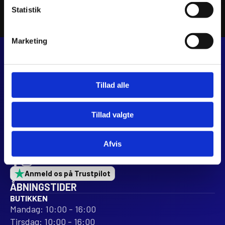
Ø57,94mm
Statistik
antal
Marketing
JJ MOTORCYKLER
Dalagervej 6C
Tillad alle
8960 Randers SØ
CVR 44928280
Tillad valgte
+45 28 81 26 43
webshop@jjmotorcykler.dk
Afvis
salg@jjmotorcykler.dk
Anmeld os på Trustpilot
ÅBNINGSTIDER
BUTIKKEN
Mandag: 10:00 - 16:00
Tirsdag: 10:00 - 16:00