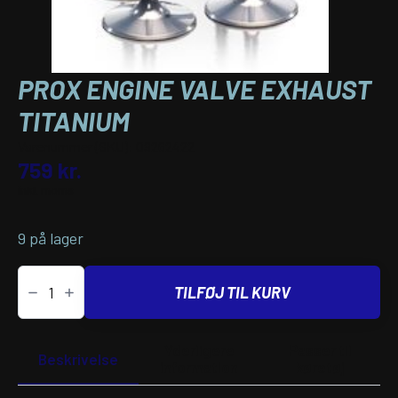
PROX ENGINE VALVE EXHAUST
TITANIUM
Varenummer (SKU):
09262422
759
kr.
inkl. moms
9 på lager
PROX
ENGINE
TILFØJ TIL KURV
VALVE
EXHAUST
TITANIUM
antal
Yderligere
Passer til
Beskrivelse
information
køretøj