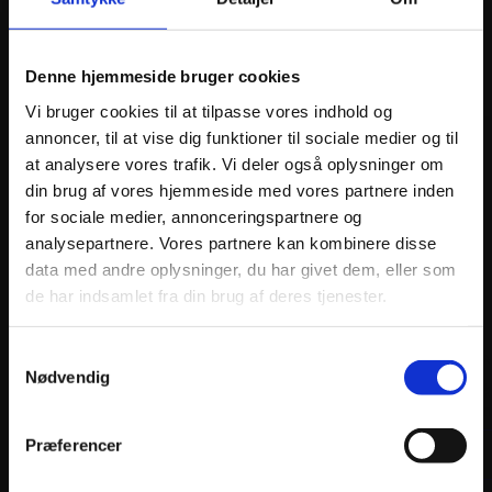
Denne hjemmeside bruger cookies
ANDRE INTERESSANTE VARER
Vi bruger cookies til at tilpasse vores indhold og
annoncer, til at vise dig funktioner til sociale medier og til
at analysere vores trafik. Vi deler også oplysninger om
din brug af vores hjemmeside med vores partnere inden
for sociale medier, annonceringspartnere og
analysepartnere. Vores partnere kan kombinere disse
data med andre oplysninger, du har givet dem, eller som
de har indsamlet fra din brug af deres tjenester.
Samtykkevalg
ATHENA PISTON KIT FORGED Ø57,94mm
ATHEN
Nødvendig
1.071
kr.
978
k
inkl. moms
inkl. 
ATHENA
Præferencer
PISTON
Tilføj til kurv
KIT
FORGED