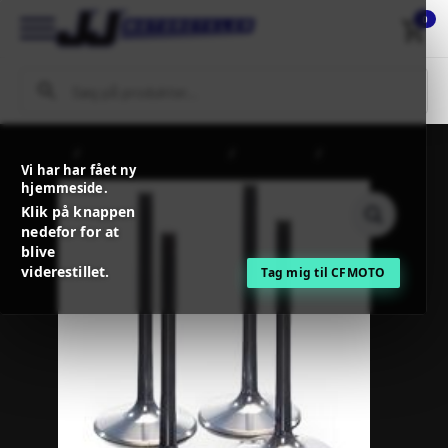
0
Forside
MC / MX Reservedele
Motordele
PROX ENGINE
Vi har har fået ny
VALVE EXHAUST TITANIUM
hjemmeside.
Klik på knappen
nedefor for at
blive
viderestillet.
Tag mig til CFMOTO