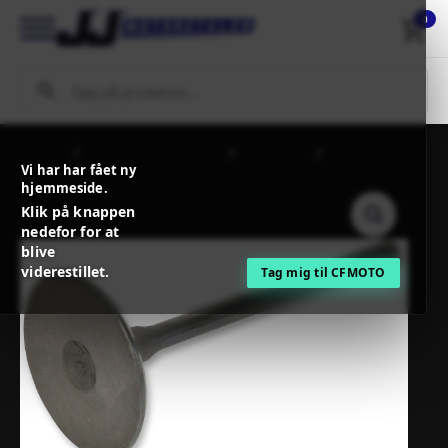
0
Forside
MC / MX Reservedele
Motordele
PROX ENGINE
Vi har har fået ny
VALVE INTAKE STEEL
hjemmeside.
Klik på knappen
nedefor for at
blive
viderestillet.
Tag mig til CFMOTO