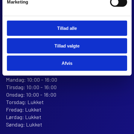
Marketing
Dalagervej 6C
8960 Randers SØ
CVR 44928280
+45 28 81 26 43
Tillad alle
webshop@jjmotorcykler.dk
salg@jjmotorcykler.dk
Tillad valgte
Anmeld os på Trustpilot
Afvis
ÅBNINGSTIDER
BUTIKKEN
Mandag: 10:00 - 16:00
Tirsdag: 10:00 - 16:00
Onsdag: 10:00 - 16:00
Torsdag: Lukket
Fredag: Lukket
Lørdag: Lukket
Søndag: Lukket