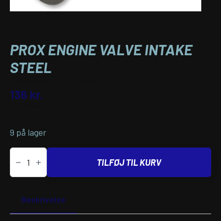
PROX ENGINE VALVE INTAKE
STEEL
Varenummer (SKU):
09260151
136
kr.
inkl. moms
9 på lager
PROX
ENGINE
TILFØJ TIL KURV
VALVE
INTAKE
STEEL
antal
Yderligere
Passer til
Beskrivelse
information
køretøj