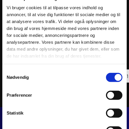
Vi bruger cookies til at tilpasse vores indhold og
annoncer, til at vise dig funktioner til sociale medier og til
at analysere vores trafik. Vi deler også oplysninger om
din brug af vores hjemmeside med vores partnere inden
for sociale medier, annonceringspartnere og
analysepartnere. Vores partnere kan kombinere disse
data med andre oplysninger, du har givet dem, eller som
ATHENA PISTON KIT FORGED Ø53,94mm
ATHEN
de har indsamlet fra din brug af deres tjenester.
844
kr.
990
k
inkl. moms
inkl. 
ATHENA
ATHE
Samtykkevalg
PISTON
Tilføj til kurv
PIST
Nødvendig
KIT
KIT
FORGED
FORG
Ø53,94mm
Ø46,
antal
antal
Præferencer
Statistik
JJ MOTORCYKLER