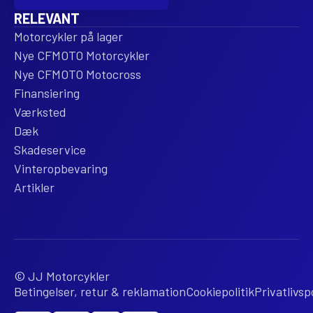
RELEVANT
Motorcykler på lager
Nye CFMOTO Motorcykler
Nye CFMOTO Motocross
Finansiering
Værksted
Dæk
Skadeservice
Vinteropbevaring
Artikler
© JJ Motorcykler
Betingelser, retur & reklamation
Cookiepolitik
Privatlivspo