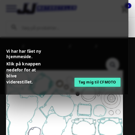
0
Forside
MC / MX Reservedele
Motordele
PROX GASKET
Vi har har fået ny
KIT COMPLETE
hjemmeside.
Klik på knappen
nedefor for at
blive
viderestillet.
Tag mig til CFMOTO