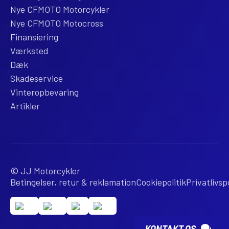
Nye CFMOTO Motorcykler
Nye CFMOTO Motocross
Finansiering
Værksted
Dæk
Skadeservice
Vinteropbevaring
Artikler
© JJ Motorcykler
Betingelser, retur & reklamation
Cookiepolitik
Privatlivspo
KONTAKT OS