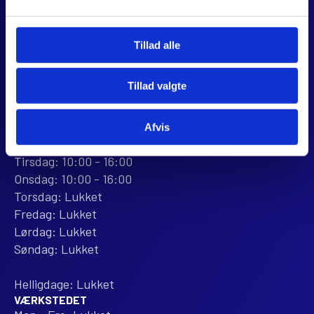
CVR 44928280
+45 28 81 26 43
webshop@jjmotorcykler.dk
Tillad alle
salg@jjmotorcykler.dk
Tillad valgte
Anmeld os på Trustpilot
ÅBNINGSTIDER
Afvis
BUTIKKEN
Mandag: 10:00 - 16:00
Tirsdag: 10:00 - 16:00
Onsdag: 10:00 - 16:00
Torsdag: Lukket
Fredag: Lukket
Lørdag: Lukket
Søndag: Lukket
Helligdage: Lukket
VÆRKSTEDET