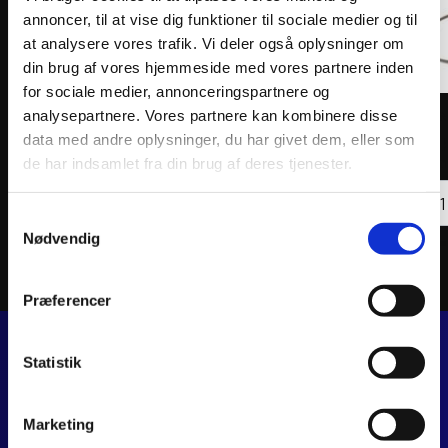
annoncer, til at vise dig funktioner til sociale medier og til
at analysere vores trafik. Vi deler også oplysninger om
din brug af vores hjemmeside med vores partnere inden
for sociale medier, annonceringspartnere og
analysepartnere. Vores partnere kan kombinere disse
ATHENA PISTON KIT FORGED Ø53,95mm
ATHEN
data med andre oplysninger, du har givet dem, eller som
1.101
kr.
844
k
inkl. moms
inkl. 
de har indsamlet fra din brug af deres tjenester.
ATHE
Tilføj til kurv
PIST
KIT
Samtykkevalg
FORG
Nødvendig
Ø53,
antal
Præferencer
Statistik
JJ MOTORCYKLER
Dalagervej 6C
Marketing
8960 Randers SØ