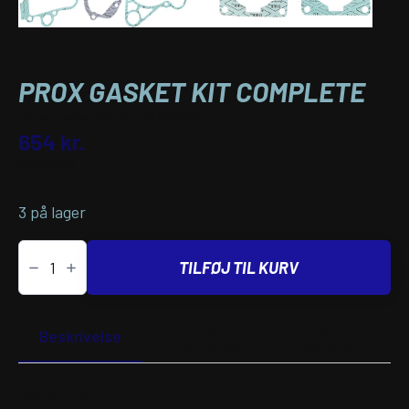
PROX GASKET KIT COMPLETE
Varenummer (SKU):
09345626
654
kr.
inkl. moms
3 på lager
PROX
GASKET
TILFØJ TIL KURV
KIT
COMPLETE
antal
Yderligere
Passer til
Beskrivelse
information
køretøj
BESKRIVELSE