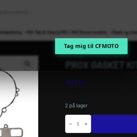
eklædning
MX Tøj & Udstyr
MC / MX Reservedele
Dæk og sla
Tag mig til CFMOTO
Forside
MC / MX Reservedele
Mot
PROX GASKET KI
Varenummer (SKU):
09345545
481
kr.
inkl. moms
2 på lager
PROX
GASKET
KIT
COMPLETE
antal