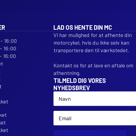
ER
LAD OS HENTE DIN MC
Vi har mulighed for at afhente din
- 16:00
motorcykel, hvis du ikke selv kan
- 16:00
transportere den til værkstedet.
- 16:00
et
Kontakt os for at lave en aftale om
t
afhentning.
t
TILMELD DIG VORES
t
NYHEDSBREV
Name
*
kket
Email
ket
*
ket
kket