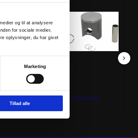
 medier og til at analysere
nden for sociale medier,
e oplysninger, du har givet
TON KIT FORGED
ATHENA PISTON KIT CAST-LITE
ATH
Marketing
Ø53,94mm
Ø4
844
kr.
5
inkl. moms
ink
føj til kurv
Tilføj til kurv
Tillad alle