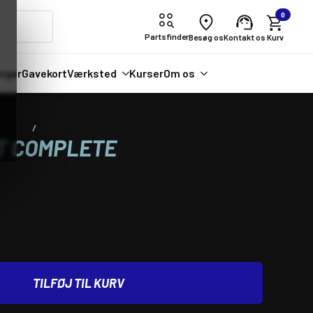
0
Partsfinder
Besøg os
Kontakt os
nger
Gavekort
Værksted
Kurser
Om os
ordele
PROX GASKET KIT COMPLETE
T COMPLETE
TILFØJ TIL KURV