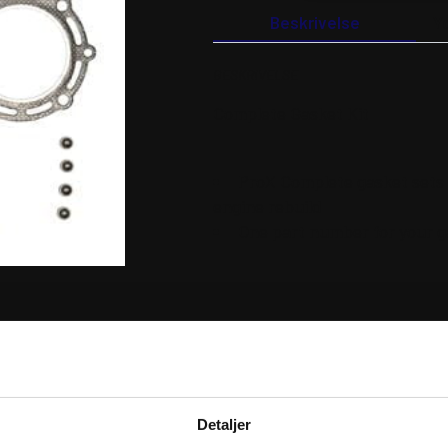
Beskrivelse
Y
BESKRIVELSE
Complete Gasket Kit
ProX Complete gasket sets o
engine rebuild
One part number for your g
RER
Detaljer