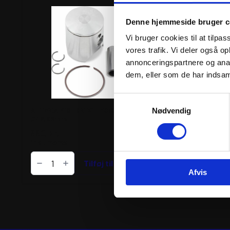
Denne hjemmeside bruger c
Vi bruger cookies til at tilpas
vores trafik. Vi deler også 
annonceringspartnere og anal
dem, eller som de har indsaml
Samtykkevalg
ATHENA PISTON KIT FORGED
ATHENA PISTON KIT
Nødvendig
Ø46,96mm
Ø53,95mm
990
kr.
1.101
kr.
inkl. moms
inkl. moms
ATHENA
PISTON
Tilføj til kurv
Tilføj til k
KIT
Afvis
FORGED
Ø46,96mm
antal