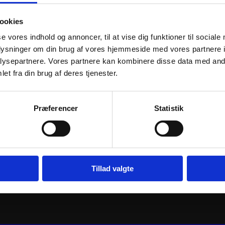
ookies
se vores indhold og annoncer, til at vise dig funktioner til sociale
oplysninger om din brug af vores hjemmeside med vores partnere i
ysepartnere. Vores partnere kan kombinere disse data med andr
et fra din brug af deres tjenester.
 FORGED
ATHENA PISTON KIT FORGED
ATHENA PIS
Præferencer
Statistik
Ø44,97mm
Ø44,96mm
978
kr.
978
kr.
inkl. moms
inkl. moms
urv
Tilføj til kurv
Til
Tillad valgte