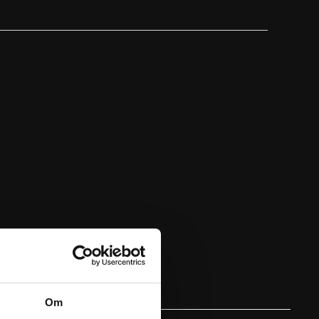
derligere information
Passer til køretøj
ffer any gasket you typically need for a total
asket set
Om