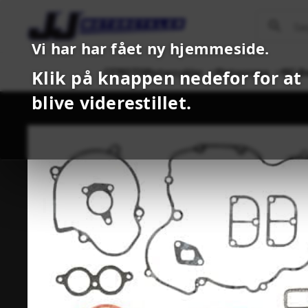
Vi har har fået ny hjemmeside.
CFMOTO
Motorcykler
Motocross
MC B
Klik på knappen nedefor for at
blive viderestillet.