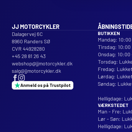
JJ MOTORCYKLER
ÅBNINGSTID
BUTIKKEN
Dalagervej 6C
Mandag: 10:00 
8960 Randers SØ
Tirsdag: 10:00 
CVR 44928280
Onsdag: 10:00 
+45 28 81 26 43
Torsdag: Lukk
webshop@jjmotorcykler.dk
Fredag: Lukke
salg@jjmotorcykler.dk
Lørdag: Lukke
Søndag: Lukke
Anmeld os på Trustpilot
Helligdage: Lu
VÆRKSTEDET
Man - Fre: Luk
Lør - Søn: Luk
Helligdage: Lu