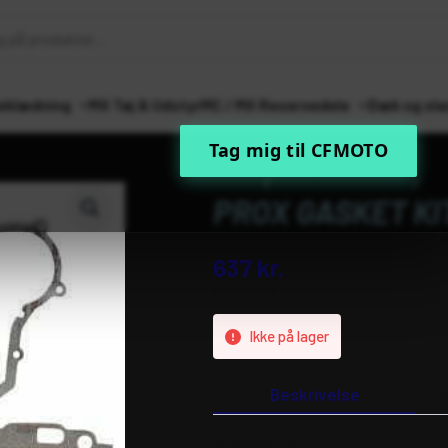
eklædning
MX Tøj & Udstyr
MC / MX Reservedele
Dæk og sla
Tag mig til CFMOTO
Forside
MC / MX Reservedele
Mot
PROX GASKET KI
Varenummer (SKU):
09345551
637
kr.
inkl. moms
Ikke på lager
Beskrivelse
Y
BESKRIVELSE