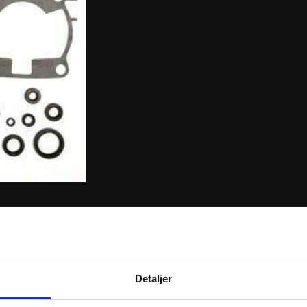
Complete Gasket Kit
ProX Complete gasket sets o
engine rebuild
One part number for your g
RER
Detaljer