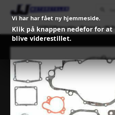
Vi har har fået ny hjemmeside.
CFMOTO
Motorcykler
Motocross
MC B
Klik på knappen nedefor for at
blive viderestillet.