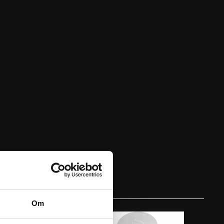
ffer any gasket you typically need for a total
asket set
Om