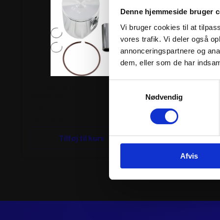
Denne hjemmeside bruger c
Vi bruger cookies til at tilpas
vores trafik. Vi deler også 
annonceringspartnere og anal
dem, eller som de har indsaml
Samtykkevalg
ATHENA PISTON KIT FORGED
ATHENA PISTON KIT
Ø53,96mm
Ø46,96mm
Nødvendig
1.017
kr.
990
kr.
inkl. moms
inkl. moms
ATHENA
Tilføj til kurv
PISTON
Tilfø
KIT
FORGED
Afvis
Ø46,96mm
antal