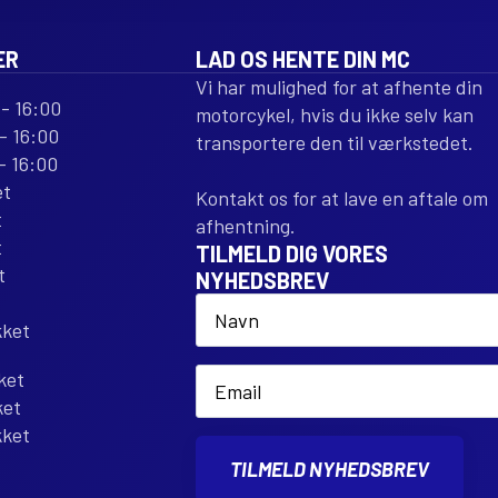
ER
LAD OS HENTE DIN MC
Vi har mulighed for at afhente din
- 16:00
motorcykel, hvis du ikke selv kan
- 16:00
transportere den til værkstedet.
- 16:00
et
Kontakt os for at lave en aftale om
t
afhentning.
t
TILMELD DIG VORES
t
NYHEDSBREV
Name
*
kket
Email
ket
*
ket
kket
TILMELD NYHEDSBREV