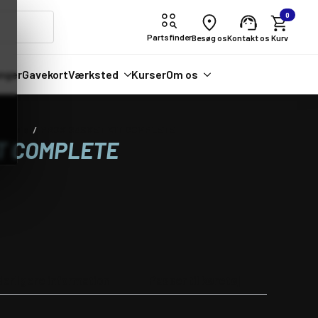
0
Partsfinder
Besøg os
Kontakt os
nger
Gavekort
Værksted
Kurser
Om os
ordele
PROX GASKET KIT COMPLETE
T COMPLETE
derligere information
Passer til køretøj