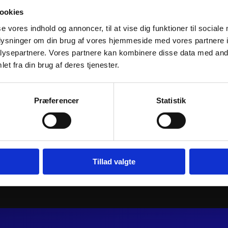
ookies
se vores indhold og annoncer, til at vise dig funktioner til sociale
oplysninger om din brug af vores hjemmeside med vores partnere i
ysepartnere. Vores partnere kan kombinere disse data med andr
et fra din brug af deres tjenester.
 FORGED
ATHENA PISTON KIT FORGED
ATHENA PIS
Ø66,35mm
Ø57,95mm
Præferencer
Statistik
1.226
kr.
1.071
kr.
inkl. moms
inkl. moms
ATHENA
ATHENA
j til kurv
PISTON
Tilføj til kurv
PISTON
KIT
KIT
FORGED
CAST-
Tillad valgte
Ø66,35mm
LITE
antal
Ø57,95mm
antal