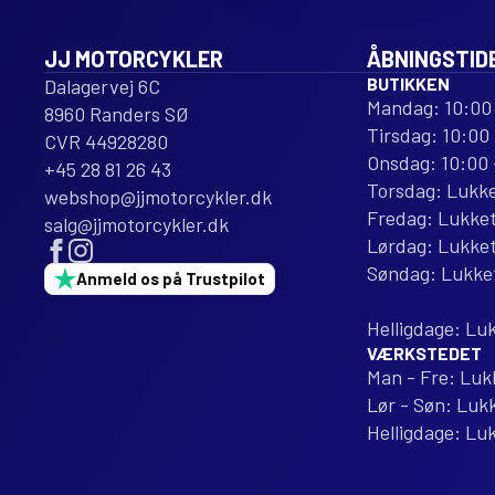
JJ MOTORCYKLER
ÅBNINGSTID
BUTIKKEN
Dalagervej 6C
Mandag: 10:00 
8960 Randers SØ
Tirsdag: 10:00 
CVR 44928280
Onsdag: 10:00 
+45 28 81 26 43
Torsdag: Lukk
webshop@jjmotorcykler.dk
Fredag: Lukke
salg@jjmotorcykler.dk
Lørdag: Lukke
Søndag: Lukke
Anmeld os på Trustpilot
Helligdage: Lu
VÆRKSTEDET
Man - Fre: Luk
Lør - Søn: Luk
Helligdage: Lu