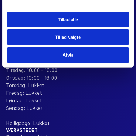
CVR 44928280
+45 28 81 26 43
webshop@jjmotorcykler.dk
Tillad alle
salg@jjmotorcykler.dk
Tillad valgte
Anmeld os på Trustpilot
ÅBNINGSTIDER
Afvis
BUTIKKEN
Mandag: 10:00 - 16:00
Tirsdag: 10:00 - 16:00
Onsdag: 10:00 - 16:00
Torsdag: Lukket
Fredag: Lukket
Lørdag: Lukket
Søndag: Lukket
Helligdage: Lukket
VÆRKSTEDET