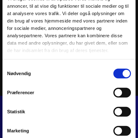
annoncer, til at vise dig funktioner til sociale medier og til
at analysere vores trafik. Vi deler også oplysninger om
din brug af vores hjemmeside med vores partnere inden
for sociale medier, annonceringspartnere og
analysepartnere. Vores partnere kan kombinere disse
ATHENA PISTON KIT FORGED Ø53,96mm
ATHEN
data med andre oplysninger, du har givet dem, eller som
1.017
kr.
978
k
inkl. moms
inkl. 
de har indsamlet fra din brug af deres tjenester.
Tilføj til kurv
Samtykkevalg
Nødvendig
Præferencer
Statistik
JJ MOTORCYKLER
Dalagervej 6C
Marketing
8960 Randers SØ