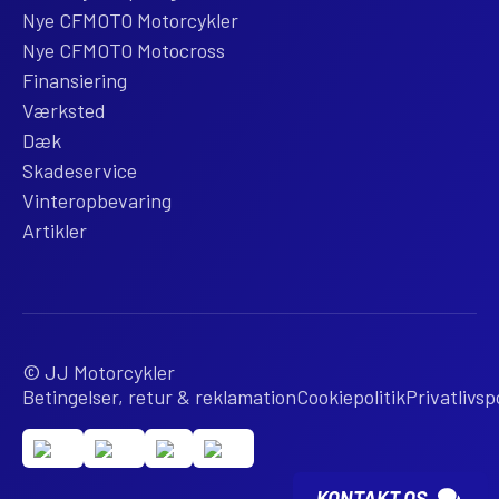
Nye CFMOTO Motorcykler
Nye CFMOTO Motocross
Finansiering
Værksted
Dæk
Skadeservice
Vinteropbevaring
Artikler
© JJ Motorcykler
Betingelser, retur & reklamation
Cookiepolitik
Privatlivspo
KONTAKT OS