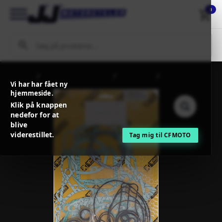
0
Forside
MC / MX Reservedele
Motordele
PROX GASKET
Vi har har fået ny
KIT COMPLETE
hjemmeside.
Klik på knappen
nedefor for at
blive
viderestillet.
Tag mig til CFMOTO