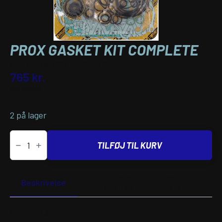
PROX GASKET KIT COMPLETE
Varenummer (SKU):
09345571
765
kr.
inkl. moms
2 på lager
PROX
GASKET
TILFØJ TIL KURV
KIT
COMPLETE
antal
Yderligere
Passer til
Beskrivelse
information
køretøj
BESKRIVELSE