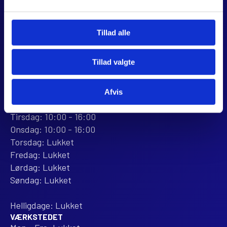
CVR 44928280
+45 28 81 26 43
webshop@jjmotorcykler.dk
Tillad alle
salg@jjmotorcykler.dk
Tillad valgte
Anmeld os på Trustpilot
ÅBNINGSTIDER
Afvis
BUTIKKEN
Mandag: 10:00 - 16:00
Tirsdag: 10:00 - 16:00
Onsdag: 10:00 - 16:00
Torsdag: Lukket
Fredag: Lukket
Lørdag: Lukket
Søndag: Lukket
Helligdage: Lukket
VÆRKSTEDET