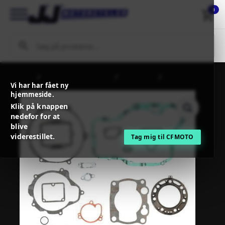
0
Forside
MC / MX Reservedele
Motordele
PROX GASKET
Vi har har fået ny
KIT COMPLETE
hjemmeside.
Klik på knappen
nedefor for at
blive
viderestillet.
Tag mig til CFMOTO