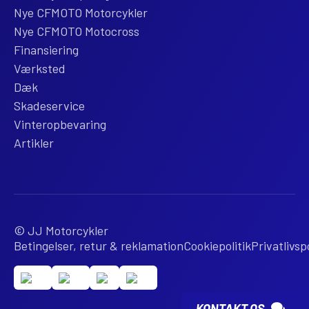
Nye CFMOTO Motorcykler
Nye CFMOTO Motocross
Finansiering
Værksted
Dæk
Skadeservice
Vinteropbevaring
Artikler
© JJ Motorcykler
Betingelser, retur & reklamation
Cookiepolitik
Privatlivspo
KONTAKT OS