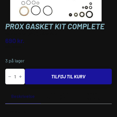
PROX GASKET KIT COMPLETE
Varenummer (SKU):
09345603
690
kr.
inkl. moms
3 på lager
PROX
GASKET
TILFØJ TIL KURV
KIT
COMPLETE
antal
Yderligere
Passer til
Beskrivelse
information
køretøj
BESKRIVELSE