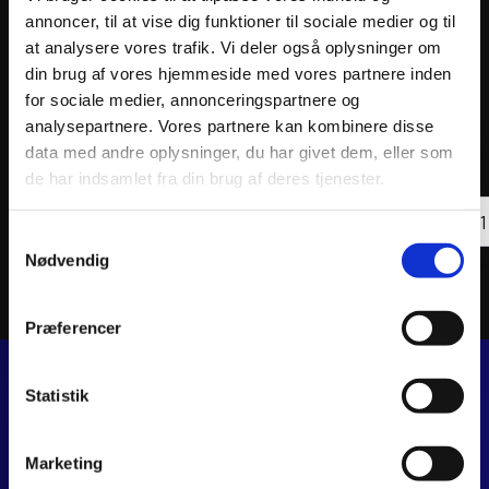
annoncer, til at vise dig funktioner til sociale medier og til
at analysere vores trafik. Vi deler også oplysninger om
din brug af vores hjemmeside med vores partnere inden
for sociale medier, annonceringspartnere og
analysepartnere. Vores partnere kan kombinere disse
ATHENA PISTON KIT FORGED Ø46,96mm
ATHEN
data med andre oplysninger, du har givet dem, eller som
990
kr.
1.22
inkl. moms
inkl. 
de har indsamlet fra din brug af deres tjenester.
ATHENA
ATHE
PISTON
Tilføj til kurv
PIST
KIT
KIT
Samtykkevalg
FORGED
FORG
Nødvendig
Ø46,96mm
Ø66,
antal
antal
Præferencer
Statistik
JJ MOTORCYKLER
Dalagervej 6C
Marketing
8960 Randers SØ