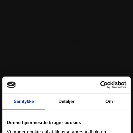
Complete Gasket Kit
ProX Complete gasket sets offer any gasket you
typically need for a total engine rebuild
One part number for your gasket set
ANDRE INTERESSANTE VARER
Samtykke
Detaljer
Om
Denne hjemmeside bruger cookies
Vi bruger cookies til at tilpasse vores indhold og