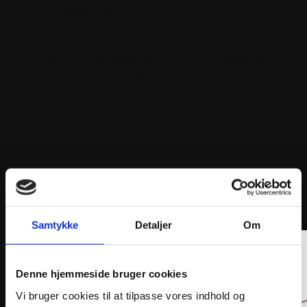
Top-End Gasket Kits
ProX Top End gasket sets offer any gasket you
need for a top end rebuild
ANDRE INTERESSANTE VARER
Samtykke
Detaljer
Om
Denne hjemmeside bruger cookies
Vi bruger cookies til at tilpasse vores indhold og