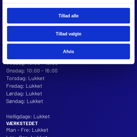
+45 28 81 26 43
webshop@jjmotorcykler.dk
Tillad alle
salg@jjmotorcykler.dk
Anmeld os på Trustpilot
Tillad valgte
ÅBNINGSTIDER
BUTIKKEN
Afvis
Mandag: 10:00 - 16:00
Tirsdag: 10:00 - 16:00
Onsdag: 10:00 - 16:00
Torsdag: Lukket
Fredag: Lukket
Lørdag: Lukket
Søndag: Lukket
Helligdage: Lukket
VÆRKSTEDET
Man - Fre: Lukket