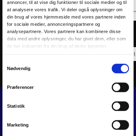
annoncer, til at vise dig funktioner til sociale medier og til
at analysere vores trafik. Vi deler også oplysninger om
din brug af vores hjemmeside med vores partnere inden
for sociale medier, annonceringspartnere og
ATHENA PISTON KIT FORGED Ø82,96mm
ATHEN
analysepartnere. Vores partnere kan kombinere disse
1.545
kr.
1.071
data med andre oplysninger, du har givet dem, eller som
inkl. moms
inkl. 
de har indsamlet fra din brug af deres tjenester.
ATHE
Læs mere
PIST
KIT
Samtykkevalg
FORG
Ø57,
Nødvendig
antal
Præferencer
Statistik
JJ MOTORCYKLER
Dalagervej 6C
8960 Randers SØ
Marketing
CVR 44928280