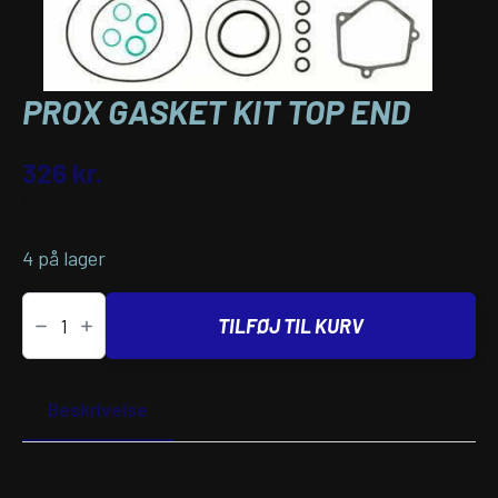
PROX GASKET KIT TOP END
Varenummer (SKU):
09345786
326
kr.
inkl. moms
4 på lager
PROX
GASKET
TILFØJ TIL KURV
KIT
TOP
END
antal
Yderligere
Passer til
Beskrivelse
information
køretøj
BESKRIVELSE