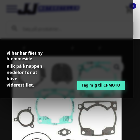
0
Forside
MC / MX Reservedele
Motordele
PROX GASKET
Vi har har fået ny
KIT TOP END
hjemmeside.
Klik på knappen
nedefor for at
blive
viderestillet.
Tag mig til CFMOTO