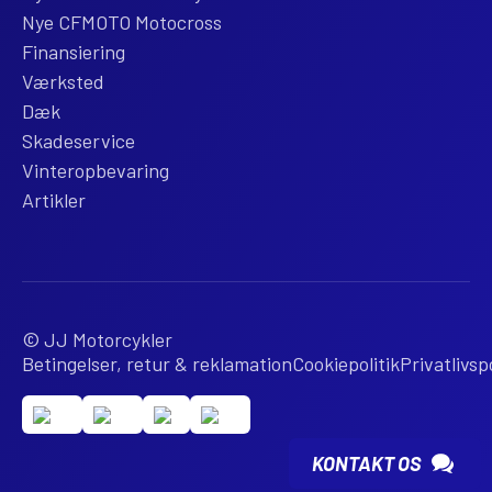
Nye CFMOTO Motocross
Finansiering
Værksted
Dæk
Skadeservice
Vinteropbevaring
Artikler
© JJ Motorcykler
Betingelser, retur & reklamation
Cookiepolitik
Privatlivspo
KONTAKT OS