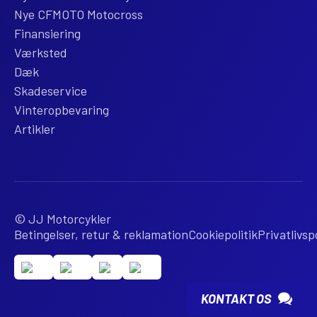
Nye CFMOTO Motocross
Finansiering
Værksted
Dæk
Skadeservice
Vinteropbevaring
Artikler
© JJ Motorcykler
Betingelser, retur & reklamation
Cookiepolitik
Privatlivspo
KONTAKT OS