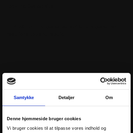
Top-End Gasket Kits
ProX Top End gasket sets offer any gasket you
need for a top end rebuild
ANDRE INTERESSANTE VARER
Samtykke
Detaljer
Om
Denne hjemmeside bruger cookies
Vi bruger cookies til at tilpasse vores indhold og