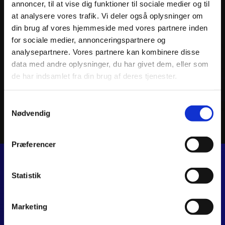
annoncer, til at vise dig funktioner til sociale medier og til
at analysere vores trafik. Vi deler også oplysninger om
din brug af vores hjemmeside med vores partnere inden
for sociale medier, annonceringspartnere og
ATHENA PISTON KIT FORGED Ø53,96mm
ATHEN
analysepartnere. Vores partnere kan kombinere disse
1.017
kr.
1.017
data med andre oplysninger, du har givet dem, eller som
inkl. moms
inkl. 
de har indsamlet fra din brug af deres tjenester.
ATHENA
PISTON
Tilføj til kurv
KIT
Samtykkevalg
FORGED
Ø53,96mm
Nødvendig
antal
Præferencer
Statistik
JJ MOTORCYKLER
Dalagervej 6C
8960 Randers SØ
Marketing
CVR 44928280