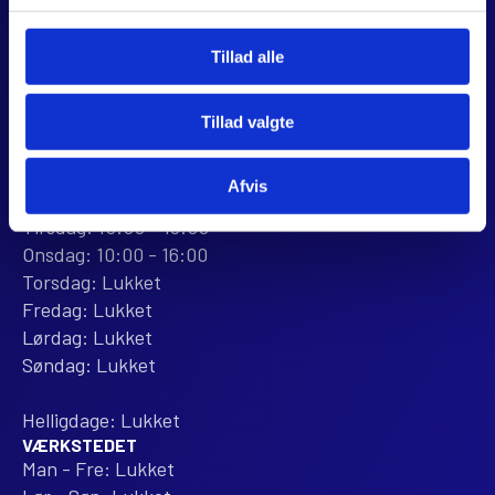
+45 28 81 26 43
webshop@jjmotorcykler.dk
Tillad alle
salg@jjmotorcykler.dk
Anmeld os på Trustpilot
Tillad valgte
ÅBNINGSTIDER
BUTIKKEN
Afvis
Mandag: 10:00 - 16:00
Tirsdag: 10:00 - 16:00
Onsdag: 10:00 - 16:00
Torsdag: Lukket
Fredag: Lukket
Lørdag: Lukket
Søndag: Lukket
Helligdage: Lukket
VÆRKSTEDET
Man - Fre: Lukket