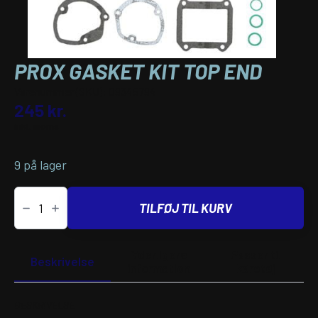
PROX GASKET KIT TOP END
Varenummer (SKU):
09345794
245
kr.
inkl. moms
9 på lager
PROX
GASKET
TILFØJ TIL KURV
KIT
TOP
END
antal
Yderligere
Passer til
Beskrivelse
information
køretøj
BESKRIVELSE