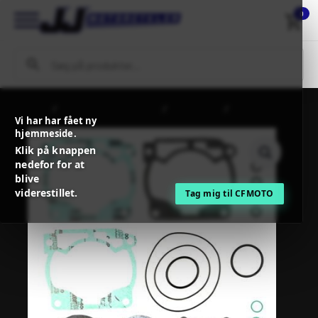
0
Forside
MC / MX Reservedele
Motordele
PROX GASKET
Vi har har fået ny
KIT TOP END
hjemmeside.
Klik på knappen
nedefor for at
blive
viderestillet.
Tag mig til CFMOTO