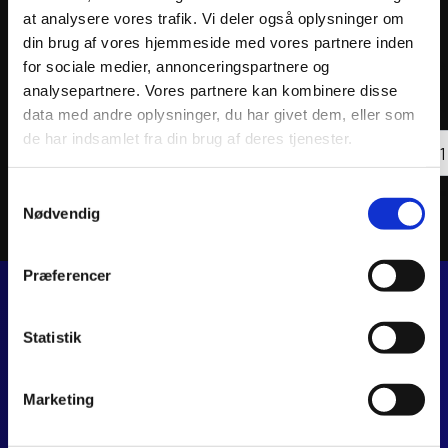
at analysere vores trafik. Vi deler også oplysninger om
din brug af vores hjemmeside med vores partnere inden
ATHENA PISTON KIT FORGED Ø53,95mm
ATHEN
for sociale medier, annonceringspartnere og
analysepartnere. Vores partnere kan kombinere disse
1.101
kr.
1.135
inkl. moms
inkl. 
data med andre oplysninger, du har givet dem, eller som
ATHE
de har indsamlet fra din brug af deres tjenester.
Tilføj til kurv
PIST
KIT
FORG
Samtykkevalg
66,3
Nødvendig
antal
Præferencer
JJ MOTORCYKLER
Statistik
Dalagervej 6C
8960 Randers SØ
Marketing
CVR 44928280
+45 28 81 26 43