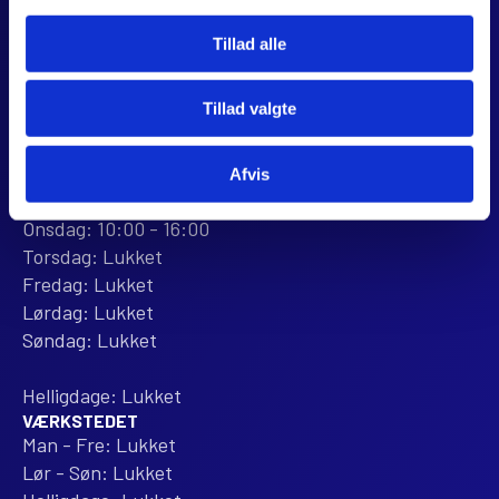
webshop@jjmotorcykler.dk
salg@jjmotorcykler.dk
Tillad alle
Anmeld os på Trustpilot
Tillad valgte
ÅBNINGSTIDER
BUTIKKEN
Mandag: 10:00 - 16:00
Afvis
Tirsdag: 10:00 - 16:00
Onsdag: 10:00 - 16:00
Torsdag: Lukket
Fredag: Lukket
Lørdag: Lukket
Søndag: Lukket
Helligdage: Lukket
VÆRKSTEDET
Man - Fre: Lukket
Lør - Søn: Lukket