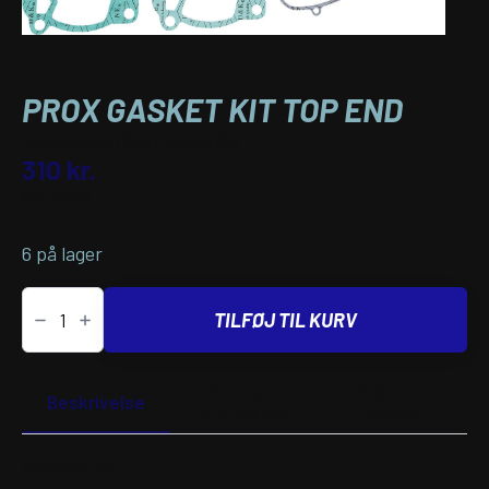
PROX GASKET KIT TOP END
Varenummer (SKU):
09345796
310
kr.
inkl. moms
6 på lager
PROX
GASKET
TILFØJ TIL KURV
KIT
TOP
END
antal
Yderligere
Passer til
Beskrivelse
information
køretøj
BESKRIVELSE