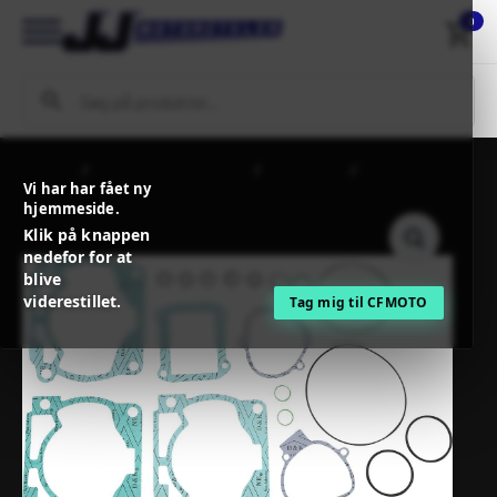
0
Forside
MC / MX Reservedele
Motordele
PROX GASKET
Vi har har fået ny
KIT TOP END
hjemmeside.
Klik på knappen
nedefor for at
blive
viderestillet.
Tag mig til CFMOTO