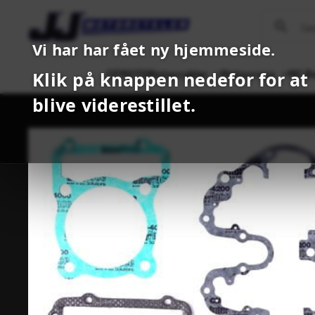
Vi har har fået ny hjemmeside.
CFMOTO
Motorcykler
Motocross
MC B
Klik på knappen nedefor for at
blive viderestillet.