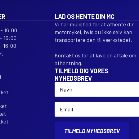
ER
LAD OS HENTE DIN MC
Vi har mulighed for at afhente din
- 16:00
motorcykel, hvis du ikke selv kan
- 16:00
transportere den til værkstedet.
- 16:00
et
Kontakt os for at lave en aftale om
t
afhentning.
t
TILMELD DIG VORES
t
NYHEDSBREV
Name
*
kket
Email
ket
*
ket
kket
TILMELD NYHEDSBREV