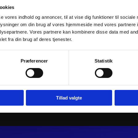
ookies
se vores indhold og annoncer, til at vise dig funktioner til sociale
oplysninger om din brug af vores hjemmeside med vores partnere i
ysepartnere. Vores partnere kan kombinere disse data med andr
et fra din brug af deres tjenester.
 FORGED
ATHENA PISTON KIT CAST-LITE
ATHENA PIS
Ø57,95mm
Ø48,46mm
Præferencer
Statistik
1.071
kr.
545
kr.
inkl. moms
inkl. moms
e
Læs mere
Til
Tillad valgte