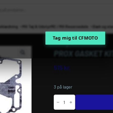
eklædning
MX Tøj & Udstyr
MC / MX Reservedele
Dæk og sla
Tag mig til CFMOTO
Forside
MC / MX Reservedele
Mot
PROX GASKET KI
Varenummer (SKU):
09345676
515
kr.
inkl. moms
3 på lager
PROX
GASKET
KIT
TOP
END