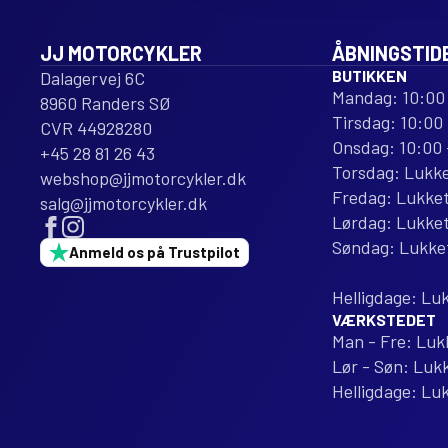
JJ MOTORCYKLER
ÅBNINGSTID
BUTIKKEN
Dalagervej 6C
Mandag: 10:00 
8960 Randers SØ
Tirsdag: 10:00 
CVR 44928280
Onsdag: 10:00 
+45 28 81 26 43
Torsdag: Lukk
webshop@jjmotorcykler.dk
Fredag: Lukke
salg@jjmotorcykler.dk
Lørdag: Lukke
Søndag: Lukke
Anmeld os på Trustpilot
Helligdage: Lu
VÆRKSTEDET
Man - Fre: Luk
Lør - Søn: Luk
Helligdage: Lu