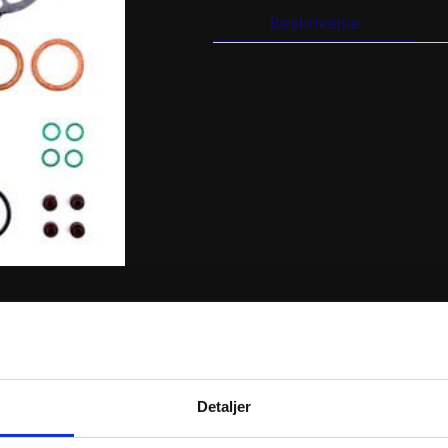
antal
Beskrivelse
Y
BESKRIVELSE
Top-End Gasket Kits
ProX Top End gasket sets of
RER
Detaljer