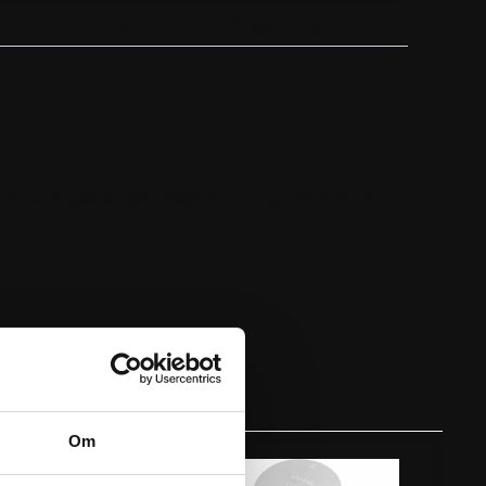
derligere information
Passer til køretøj
fer any gasket you need for a top end rebuild
Om