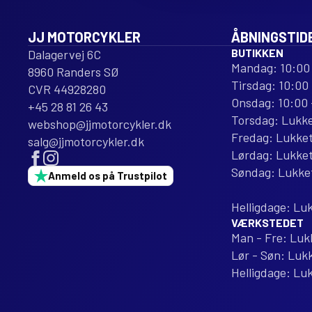
JJ MOTORCYKLER
ÅBNINGSTID
BUTIKKEN
Dalagervej 6C
Mandag: 10:00 
8960 Randers SØ
Tirsdag: 10:00 
CVR 44928280
Onsdag: 10:00 
+45 28 81 26 43
Torsdag: Lukk
webshop@jjmotorcykler.dk
Fredag: Lukke
salg@jjmotorcykler.dk
Lørdag: Lukke
Søndag: Lukke
Anmeld os på Trustpilot
Helligdage: Lu
VÆRKSTEDET
Man - Fre: Luk
Lør - Søn: Luk
Helligdage: Lu