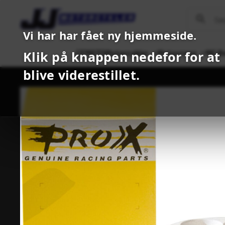
Vi har har fået ny hjemmeside.
CFMOTO
Motorcykler
Motocross
MC B
Klik på knappen nedefor for at
blive viderestillet.