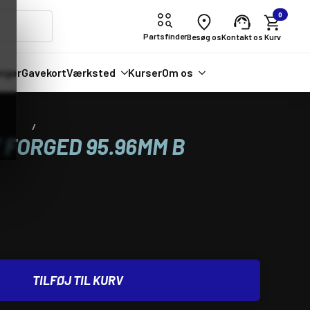
0
Partsfinder
Besøg os
Kontakt os
nger
Gavekort
Værksted
Kurser
Om os
ordele
PROX PISTON KIT FORGED 95.96MM B
T FORGED 95.96MM B
TILFØJ TIL KURV