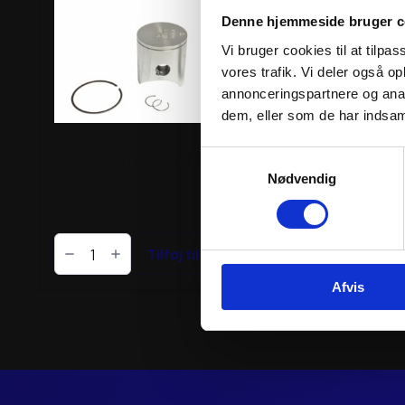
Denne hjemmeside bruger c
Vi bruger cookies til at tilpas
vores trafik. Vi deler også 
annonceringspartnere og anal
dem, eller som de har indsaml
Samtykkevalg
ATHENA PISTON KIT FORGED
ATHENA PISTON KIT
Ø53,95mm
Ø53,94mm
Nødvendig
1.017
kr.
844
kr.
inkl. moms
inkl. moms
ATHENA
PISTON
Tilføj til kurv
Tilføj til k
KIT
FORGED
Afvis
Ø53,95mm
antal