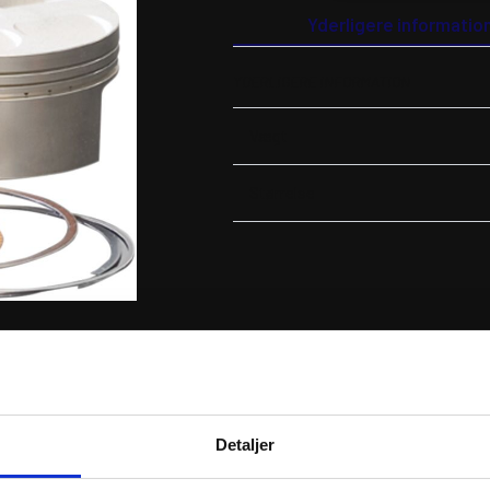
B
Yderligere informatio
antal
YDERLIGERE INFORMATION
Vægt
Størrelse
RER
Detaljer