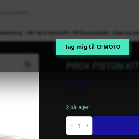
eklædning
MX Tøj & Udstyr
MC / MX Reservedele
Dæk og sla
Tag mig til CFMOTO
Forside
MC / MX Reservedele
Mot
PROX PISTON KI
Varenummer (SKU):
09103434
1.620
kr.
inkl. moms
2 på lager
PROX
PISTON
KIT
FORGED
95.96MM