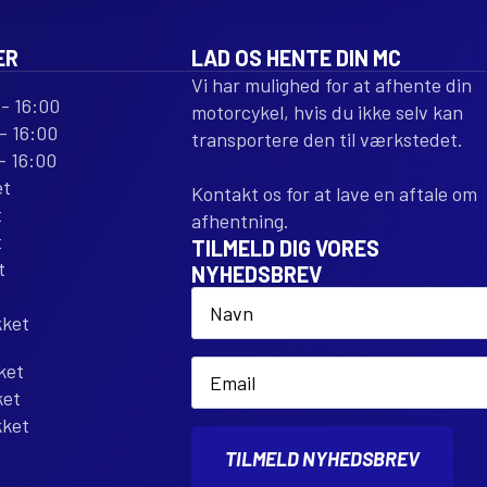
ER
LAD OS HENTE DIN MC
Vi har mulighed for at afhente din
- 16:00
motorcykel, hvis du ikke selv kan
- 16:00
transportere den til værkstedet.
- 16:00
et
Kontakt os for at lave en aftale om
t
afhentning.
t
TILMELD DIG VORES
t
NYHEDSBREV
Name
*
kket
Email
ket
*
ket
kket
TILMELD NYHEDSBREV