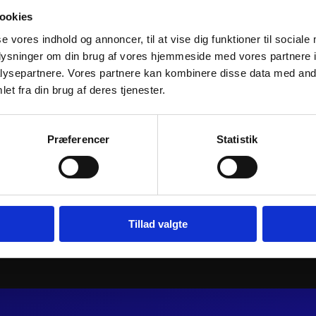
ookies
se vores indhold og annoncer, til at vise dig funktioner til sociale
oplysninger om din brug af vores hjemmeside med vores partnere i
ysepartnere. Vores partnere kan kombinere disse data med andr
et fra din brug af deres tjenester.
 CAST-LITE
ATHENA PISTON KIT FORGED
ATHENA PIS
Ø63,95mm
Ø71,96mm
Præferencer
Statistik
1.226
kr.
1.589
kr.
inkl. moms
inkl. moms
ATHENA
urv
Tilføj til kurv
PISTON
KIT
FORGED
Tillad valgte
Ø71,96mm
antal