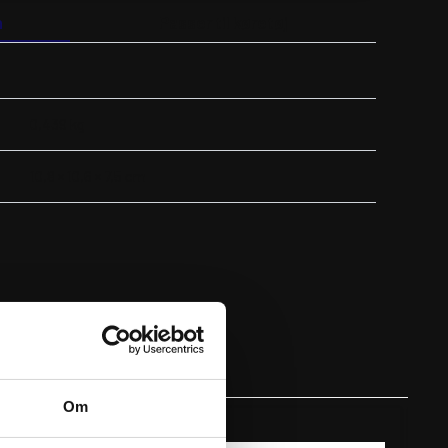
n
Passer til køretøj
0,439 kg
10,8 × 10,6 × 7,5 cm
Om