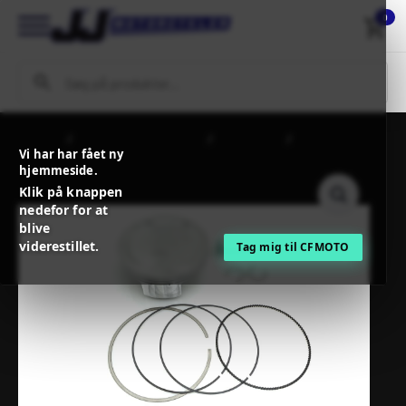
0
Forside
MC / MX Reservedele
Motordele
PROX PISTON
Vi har har fået ny
KIT RR480 15-23 C
hjemmeside.
Klik på knappen
nedefor for at
blive
viderestillet.
Tag mig til CFMOTO