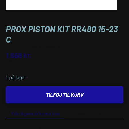
PROX PISTON KIT RR480 15-23
C
Varenummer (SKU):
09106592
1.868
kr.
inkl. moms
1 på lager
TILFØJ TIL KURV
Yderligere information
Passer til køretøj
YDERLIGERE INFORMATION