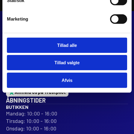
Statistik
Marketing
JJ MOTORCYKLER
Dalagervej 6C
Tillad alle
8960 Randers SØ
CVR 44928280
+45 28 81 26 43
Tillad valgte
webshop@jjmotorcykler.dk
salg@jjmotorcykler.dk
Afvis
Anmeld os på Trustpilot
ÅBNINGSTIDER
BUTIKKEN
Mandag: 10:00 - 16:00
Tirsdag: 10:00 - 16:00
Onsdag: 10:00 - 16:00