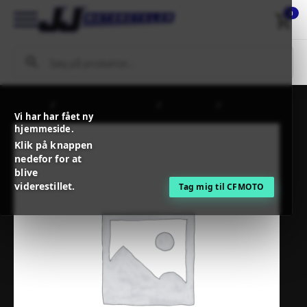
0
Forside
MC / MX Reservedele
Motordele
PROX PISTON
Vi har har fået ny
KT KTM/HUSQ 450
hjemmeside.
Klik på knappen
nedefor for at
blive
viderestillet.
Tag mig til CFMOTO