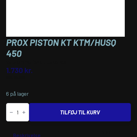
PROX PISTON KT KTM/HUSQ
450
Varenummer (SKU):
09102789
1.730
kr.
inkl. moms
6 på lager
PROX
PISTON
TILFØJ TIL KURV
KT
KTM/HUSQ
450
antal
Yderligere
Passer til
Beskrivelse