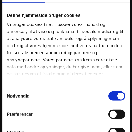
ANDRE INTERESSANTE VARER
Denne hjemmeside bruger cookies
Vi bruger cookies til at tilpasse vores indhold og
annoncer, til at vise dig funktioner til sociale medier og til
at analysere vores trafik. Vi deler også oplysninger om
din brug af vores hjemmeside med vores partnere inden
for sociale medier, annonceringspartnere og
analysepartnere. Vores partnere kan kombinere disse
data med andre oplysninger, du har givet dem, eller som
de har indsamlet fra din brug af deres tjenester.
ATHENA PISTON KIT FORGED Ø82,96mm
ATHEN
Samtykkevalg
1.545
kr.
1.101
Nødvendig
inkl. moms
inkl. 
Læs mere
Præferencer