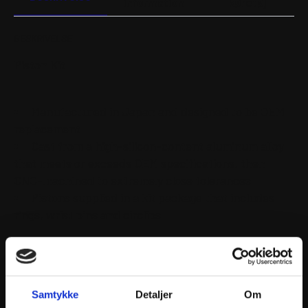
information
køretøj
BESKRIVELSE
Piston Kit
Manufactured in Japan and designed to be OEM
replacement
Cast from a high-silicon-content aluminum alloy
that meets or exceeds OEM specifications, then
CNC-machined to extremely close tolerances
Pistons supplied in a kit package that includes
rings, wrist pins and circlips
Samtykke
Detaljer
Om