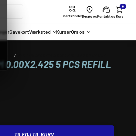
0
Partsfinder
Besøg os
Kontakt os
nger
Gavekort
Værksted
Kurser
Om os
ordele
PROX VALVE SHIM 0.00X2.425 5 PCS REFILL KIT
 0.00X2.425 5 PCS REFILL
TILFØJ TIL KURV