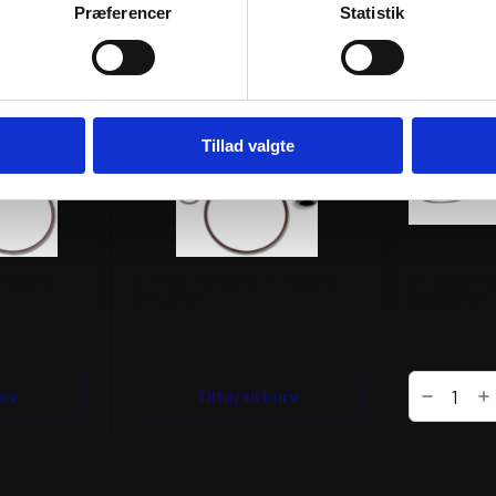
RER
Præferencer
Statistik
Tillad valgte
 FORGED
ATHENA PISTON KIT FORGED
ATHENA PIS
Ø44,97mm
Ø57,94mm
978
kr.
1.071
kr.
inkl. moms
inkl. moms
ATHENA
urv
Tilføj til kurv
PISTON
KIT
FORGED
Ø57,94mm
antal