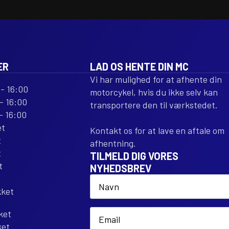
ER
LAD OS HENTE DIN MC
Vi har mulighed for at afhente din
- 16:00
motorcykel, hvis du ikke selv kan
- 16:00
transportere den til værkstedet.
- 16:00
et
Kontakt os for at lave en aftale om
t
afhentning.
t
TILMELD DIG VORES
t
NYHEDSBREV
Name
*
kket
Email
ket
*
ket