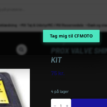
eklædning
MX Tøj & Udstyr
MC / MX Reservedele
Dæk og sla
Tag mig til CFMOTO
Forside
MC / MX Reservedele
Mot
PROX VALVE SHIM
KIT
Varenummer (SKU):
09261507
75
kr.
inkl. moms
4 på lager
PROX
VALVE