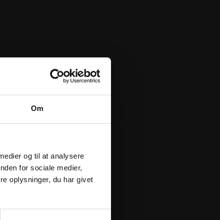
crements
48 mm OD shims in three of each size from 1,225
ncrements
90 mm OD shims in three of each size from 1,72
crements
90 mm OD shims in three of each size from 1,74
crements
,00 mm OD shims in three of each size from 1,85
crements
Om
00 mm OD shims in three of each size from 1,875
crements
 medier og til at analysere
nden for sociale medier,
e oplysninger, du har givet