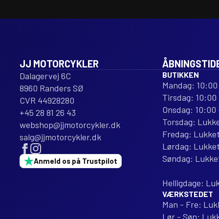
JJ MOTORCYKLER
ÅBNINGSTID
BUTIKKEN
Dalagervej 6C
Mandag: 10:00 
8960 Randers SØ
Tirsdag: 10:00 
CVR 44928280
Onsdag: 10:00 
+45 28 81 26 43
Torsdag: Lukk
webshop@jjmotorcykler.dk
Fredag: Lukke
salg@jjmotorcykler.dk
Lørdag: Lukke
Søndag: Lukke
Anmeld os på Trustpilot
Helligdage: Lu
VÆRKSTEDET
Man - Fre: Luk
Lør - Søn: Luk