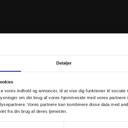
mm to 3,50 mm in 0,05 mm in
Kit #0926-1473 includes 9,
mm to 3,475 mm in 0,05 mm i
Kit #0926-0917 includes 8,
mm to 2,60 mm in 0,04 mm in
Kit #0926-1472 includes 8,
mm to 2,58 mm in 0,04 mm in
Kit #0926-0989 includes 10
mm to 3,20 mm in 0,05 mm in
Detaljer
Kit #0926-1471 includes 10,
mm to 3,175 mm in 0,05 mm in
ookies
se vores indhold og annoncer, til at vise dig funktioner til sociale
oplysninger om din brug af vores hjemmeside med vores partnere i
ysepartnere. Vores partnere kan kombinere disse data med andr
et fra din brug af deres tjenester.