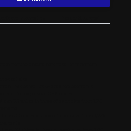
derligere information
Passer til køretøj
 treatment to ensure hardness for maximum
h exact size
rtment box as well as 5-pack replacements
acement for expensive OEM shims
8 mm OD shims in three of each size from 1,20
crements
48 mm OD shims in three of each size from 1,225
ncrements
48 mm OD shims in three of each size from 1,20