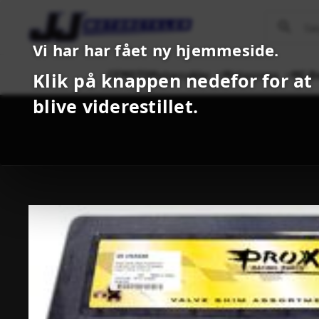
Vi har har fået ny hjemmeside.
CFMOTO
Motorcykler
Motocross
MC B
Klik på knappen nedefor for at
blive viderestillet.