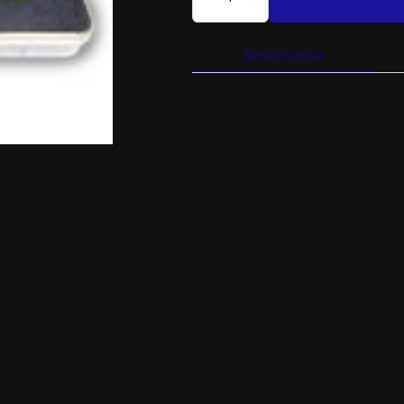
SHIM
0.00X2.425
5
PCS
Beskrivelse
Y
REFILL
KIT
antal
BESKRIVELSE
Replacement Shim
Made using a specific heat
durability and less wear
Precision machined to matc
Available in complete asso
Inexpensive and easy repl
Kit #0926-1018 includes 7,4
mm to 3,50 mm in 0,05 mm in
Kit #0926-1470 includes 7,
mm to 3,475 mm in 0,05 mm i
Kit #0926-0941 includes 9,