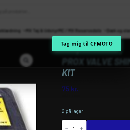
eklædning
MX Tøj & Udstyr
MC / MX Reservedele
Dæk og sla
Tag mig til CFMOTO
Forside
MC / MX Reservedele
Mot
PROX VALVE SHIM
KIT
Varenummer (SKU):
09261535
75
kr.
inkl. moms
9 på lager
PROX
VALVE