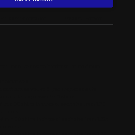
derligere information
Passer til køretøj
 treatment to ensure hardness for maximum
h exact size
rtment box as well as 5-pack replacements
acement for expensive OEM shims
8 mm OD shims in three of each size from 1,20
crements
48 mm OD shims in three of each size from 1,225
ncrements
48 mm OD shims in three of each size from 1,20