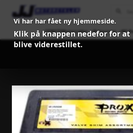
Vi har har fået ny hjemmeside.
CFMOTO
Motorcykler
Motocross
MC B
Klik på knappen nedefor for at
blive viderestillet.