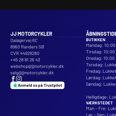
JJ MOTORCYKLER
ÅBNINGSTID
BUTIKKEN
Dalagervej 6C
Mandag: 10:00 
8960 Randers SØ
Tirsdag: 10:00 
CVR 44928280
Onsdag: 10:00 
+45 28 81 26 43
Torsdag: Lukk
webshop@jjmotorcykler.dk
Fredag: Lukke
salg@jjmotorcykler.dk
Lørdag: Lukke
Søndag: Lukke
Anmeld os på Trustpilot
Helligdage: Lu
VÆRKSTEDET
Man - Fre: Luk
Lør - Søn: Luk