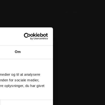
crements
48 mm OD shims in three of each size from 1,225
ncrements
90 mm OD shims in three of each size from 1,72
crements
90 mm OD shims in three of each size from 1,74
crements
,00 mm OD shims in three of each size from 1,85
crements
Om
00 mm OD shims in three of each size from 1,875
crements
 medier og til at analysere
nden for sociale medier,
e oplysninger, du har givet