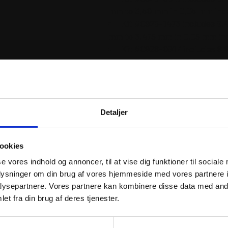
mm to 3,50 mm in 0,05 mm in
Kit #0926-1473 includes 9,
mm to 3,475 mm in 0,05 mm i
Kit #0926-0917 includes 8,
mm to 2,60 mm in 0,04 mm in
Kit #0926-1472 includes 8,
mm to 2,58 mm in 0,04 mm in
Kit #0926-0989 includes 10
mm to 3,20 mm in 0,05 mm in
Detaljer
Kit #0926-1471 includes 10,
mm to 3,175 mm in 0,05 mm in
ookies
se vores indhold og annoncer, til at vise dig funktioner til sociale
oplysninger om din brug af vores hjemmeside med vores partnere i
ysepartnere. Vores partnere kan kombinere disse data med andr
et fra din brug af deres tjenester.