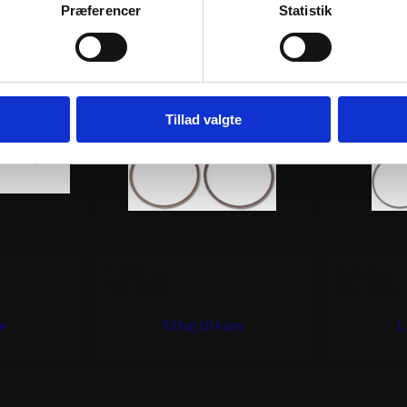
RER
Præferencer
Statistik
Tillad valgte
 CAST-LITE
ATHENA PISTON KIT FORGED
ATHENA PIS
Ø63,95mm
Ø82,96mm
1.226
kr.
1.545
kr.
inkl. moms
inkl. moms
e
Tilføj til kurv
L