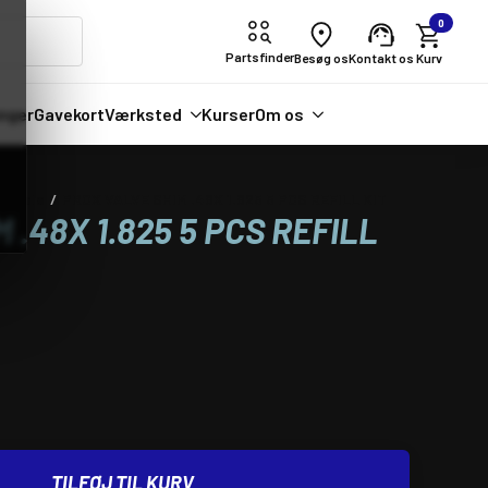
0
Partsfinder
Besøg os
Kontakt os
nger
Gavekort
Værksted
Kurser
Om os
ordele
PROX VALVE SHIM .48X 1.825 5 PCS REFILL KIT
 .48X 1.825 5 PCS REFILL
TILFØJ TIL KURV