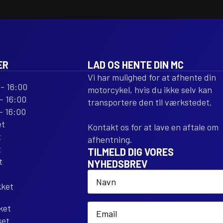
ER
LAD OS HENTE DIN MC
Vi har mulighed for at afhente din
- 16:00
motorcykel, hvis du ikke selv kan
- 16:00
transportere den til værkstedet.
- 16:00
et
Kontakt os for at lave en aftale om
t
afhentning.
t
TILMELD DIG VORES
t
NYHEDSBREV
Name
*
kket
Email
ket
*
ket