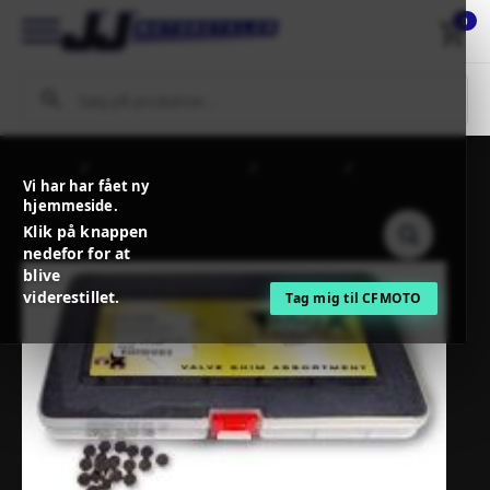
0
Forside
MC / MX Reservedele
Motordele
PROX VALVE
Vi har har fået ny
SHIM .48X 1.925 5 PCS REFILL KIT
hjemmeside.
Klik på knappen
nedefor for at
blive
viderestillet.
Tag mig til CFMOTO