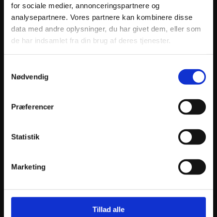
for sociale medier, annonceringspartnere og
analysepartnere. Vores partnere kan kombinere disse
data med andre oplysninger, du har givet dem, eller som
de har indsamlet fra din brug af deres tjenester.
Samtykkevalg
ANDRE INTERESSANTE VARER
Nødvendig
Præferencer
Statistik
Marketing
ATHENA PISTON KIT FORGED Ø100mm
ATHEN
1.869
kr.
1.58
Tillad alle