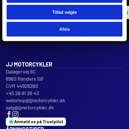
inkl. moms
inkl. 
ATHENA
ATHE
PISTON
Tilføj til kurv
PIST
Tillad valgte
KIT
KIT
FORGED
FORG
Ø100mm
Ø71,
Afvis
antal
antal
JJ MOTORCYKLER
Dalagervej 6C
8960 Randers SØ
CVR 44928280
+45 28 81 26 43
webshop@jjmotorcykler.dk
salg@jjmotorcykler.dk
Anmeld os på Trustpilot