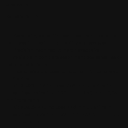
antal
BESKRIVELSE
Replacement Shim
Made using a specific heat treatment to ensure
hardness for maximum durability and less wear
Precision machined to match exact size
Available in complete assortment box as well as 5-
pack replacements
Inexpensive and easy replacement for expensive
OEM shims
Kit #0926-1018 includes 7,48 mm OD shims in
three of each size from 1,20 mm to 3,50 mm in 0,05
mm increments
Kit #0926-1470 includes 7,48 mm OD shims in
three of each size from 1,225 mm to 3,475 mm in 0,05
mm increments