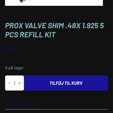
PROX VALVE SHIM .48X 1.925 5
PCS REFILL KIT
Varenummer (SKU):
09261537
75
kr.
inkl. moms
9 på lager
PROX
VALVE
TILFØJ TIL KURV
SHIM
.48X
1.925
5
Yderligere
Passer til
PCS
Beskrivelse
information
køretøj
REFILL
KIT