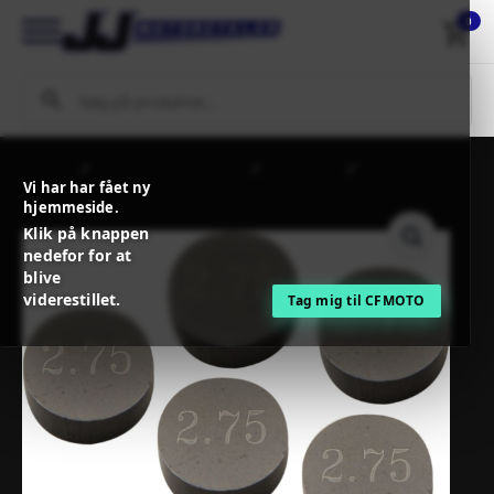
0
Forside
MC / MX Reservedele
Motordele
PROX VALVE
Vi har har fået ny
SHIM 7.48X2.75 5 PCS REFILL KIT
hjemmeside.
Klik på knappen
nedefor for at
blive
viderestillet.
Tag mig til CFMOTO