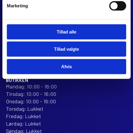
JJ MOTORCYKLER
Marketing
Dalagervej 6C
8960 Randers SØ
CVR 44928280
Tillad alle
+45 28 81 26 43
webshop@jjmotorcykler.dk
Tillad valgte
salg@jjmotorcykler.dk
Anmeld os på Trustpilot
Afvis
ÅBNINGSTIDER
BUTIKKEN
Mandag: 10:00 - 16:00
Tirsdag: 10:00 - 16:00
Onsdag: 10:00 - 16:00
Torsdag: Lukket
Fredag: Lukket
Lørdag: Lukket
Søndag: Lukket