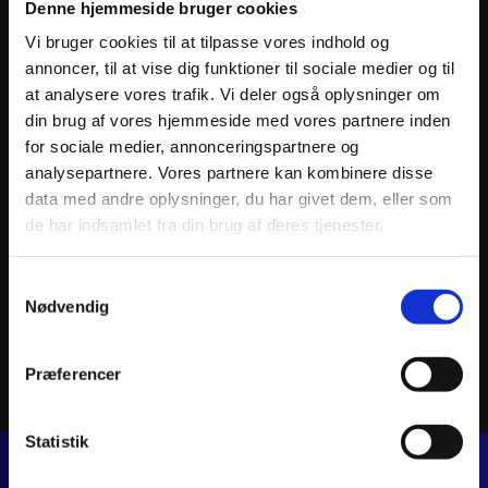
Denne hjemmeside bruger cookies
Vi bruger cookies til at tilpasse vores indhold og
annoncer, til at vise dig funktioner til sociale medier og til
at analysere vores trafik. Vi deler også oplysninger om
din brug af vores hjemmeside med vores partnere inden
for sociale medier, annonceringspartnere og
analysepartnere. Vores partnere kan kombinere disse
data med andre oplysninger, du har givet dem, eller som
ATHENA PISTON KIT FORGED Ø53,95mm
ATHEN
de har indsamlet fra din brug af deres tjenester.
1.017
kr.
978
k
inkl. moms
inkl. 
Samtykkevalg
ATHENA
Nødvendig
PISTON
Tilføj til kurv
KIT
FORGED
Ø53,95mm
Præferencer
antal
Statistik