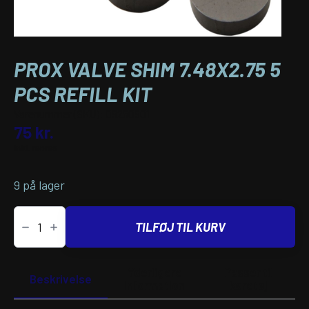
PROX VALVE SHIM 7.48X2.75 5
PCS REFILL KIT
Varenummer (SKU):
09260901
75
kr.
inkl. moms
9 på lager
PROX
VALVE
TILFØJ TIL KURV
SHIM
7.48X2.75
5
PCS
Yderligere
Passer til
REFILL
Beskrivelse
information
køretøj
KIT
antal