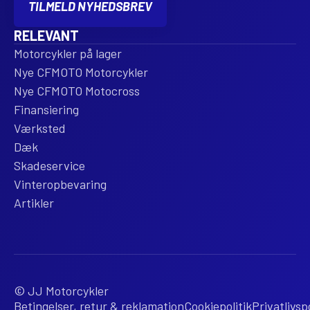
TILMELD NYHEDSBREV
RELEVANT
Motorcykler på lager
Nye CFMOTO Motorcykler
Nye CFMOTO Motocross
Finansiering
Værksted
Dæk
Skadeservice
Vinteropbevaring
Artikler
© JJ Motorcykler
Betingelser, retur & reklamation
Cookiepolitik
Privatlivspo