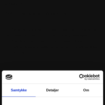
BESKRIVELSE
7.48 mm Replacement Valve Shims
Made using a specific heat-treatment to ensure
hardness for maximum durability and less wear
Precision machined to match exact size
Inexpensive and easy replacement for expensive
OEM shims
Samtykke
Detaljer
Om
ANDRE INTERESSANTE VARER