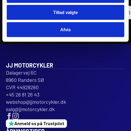
inkl. moms
inkl. 
ATHE
Tilføj til kurv
PIST
Tillad valgte
KIT
FORG
Ø53,
Afvis
antal
JJ MOTORCYKLER
Dalagervej 6C
8960 Randers SØ
CVR 44928280
+45 28 81 26 43
webshop@jjmotorcykler.dk
salg@jjmotorcykler.dk
Anmeld os på Trustpilot