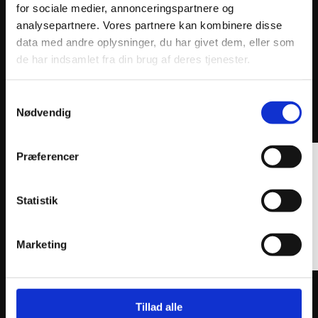
for sociale medier, annonceringspartnere og
analysepartnere. Vores partnere kan kombinere disse
data med andre oplysninger, du har givet dem, eller som
de har indsamlet fra din brug af deres tjenester.
Samtykkevalg
ANDRE INTERESSANTE VARER
Nødvendig
Præferencer
Statistik
Marketing
ATHENA PISTON KIT FORGED Ø53,95mm
ATHEN
1.101
kr.
1.017
Tillad alle