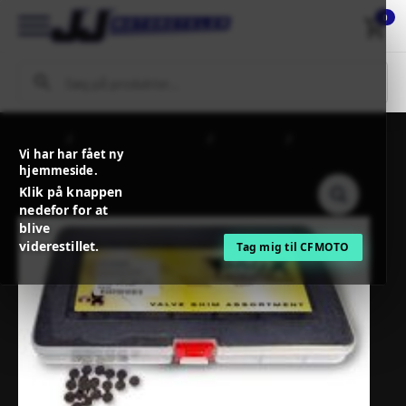
0
Forside
MC / MX Reservedele
Motordele
PROX VALVE
Vi har har fået ny
SHIM 9.48X1.325 5 PCS REFILL KIT
hjemmeside.
Klik på knappen
nedefor for at
blive
viderestillet.
Tag mig til CFMOTO