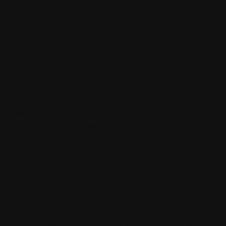
BESKRIVELSE
Replacement Shim
Made using a specific heat treatment to ensure
hardness for maximum durability and less wear
Precision machined to match exact size
Available in complete assortment box as well as 5-
pack replacements
Inexpensive and easy replacement for expensive
OEM shims
Kit #0926-1018 includes 7,48 mm OD shims in
three of each size from 1,20 mm to 3,50 mm in 0,05
mm increments
Kit #0926-1470 includes 7,48 mm OD shims in
three of each size from 1,225 mm to 3,475 mm in 0,05
mm increments