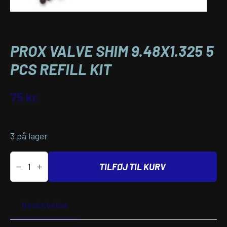
PROX VALVE SHIM 9.48X1.325 5
PCS REFILL KIT
Varenummer (SKU):
09261571
75
kr.
inkl. moms
3 på lager
PROX
VALVE
TILFØJ TIL KURV
SHIM
9.48X1.325
5
PCS
Yderligere
Passer til
REFILL
Beskrivelse
information
køretøj
KIT
antal