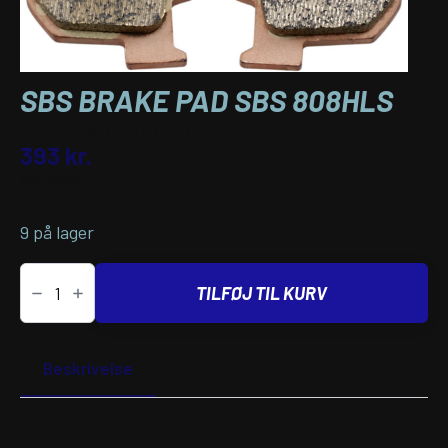
SBS BRAKE PAD SBS 808HLS
Varenummer (SKU):
17211752
393
kr.
inkl. moms
9 på lager
SBS
BRAKE
TILFØJ TIL KURV
PAD
SBS
808HLS
antal
Yderligere
Passer til
Beskrivelse
information
køretøj
BESKRIVELSE