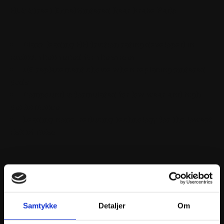
HLS Street Excel Sintered Rear Brake Pads
Class-leading HH friction rating developed in
racing, then tuned for the street
OE replacement choice when replacing sintered
pads
Compound is formulated for low wear and high
performance
Leading noise-reducing technology for the lowest
risk of noise
Samtykke
Detaljer
Om
ANDRE INTERESSANTE VARER