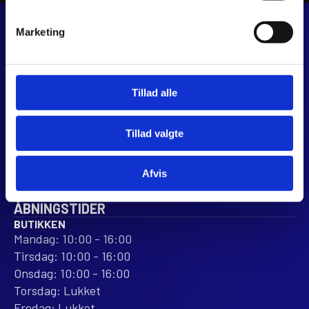
Marketing
JJ MOTORCYKLER
Dalagervej 6C
8960 Randers SØ
Tillad alle
CVR 44928280
+45 28 81 26 43
Tillad valgte
webshop@jjmotorcykler.dk
salg@jjmotorcykler.dk
Afvis
Anmeld os på Trustpilot
ÅBNINGSTIDER
BUTIKKEN
Mandag: 10:00 - 16:00
Tirsdag: 10:00 - 16:00
Onsdag: 10:00 - 16:00
Torsdag: Lukket
Fredag: Lukket