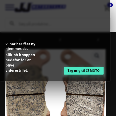
0
Forside
MC / MX Reservedele
Bremser og tilbehør
SBS
Vi har har fået ny
BRAKE PAD SBS 808HLS
hjemmeside.
Klik på knappen
nedefor for at
blive
viderestillet.
Tag mig til CFMOTO