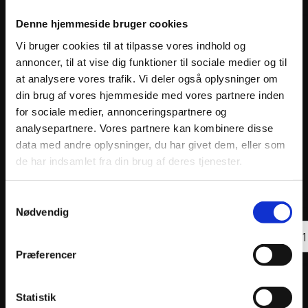
Denne hjemmeside bruger cookies
Vi bruger cookies til at tilpasse vores indhold og
annoncer, til at vise dig funktioner til sociale medier og til
at analysere vores trafik. Vi deler også oplysninger om
din brug af vores hjemmeside med vores partnere inden
for sociale medier, annonceringspartnere og
analysepartnere. Vores partnere kan kombinere disse
data med andre oplysninger, du har givet dem, eller som
de har indsamlet fra din brug af deres tjenester.
MOTO-MASTER BRAKE CALIPER HIGH
MOTO-
PERFORMANCE MOTOCROSS MXC
BRAC
4.342
kr.
690
k
Samtykkevalg
inkl. moms
inkl. 
Nødvendig
MOTO
Tilføj til kurv
MAST
BRAK
Præferencer
CALI
RELO
BRAC
270m
Statistik
antal