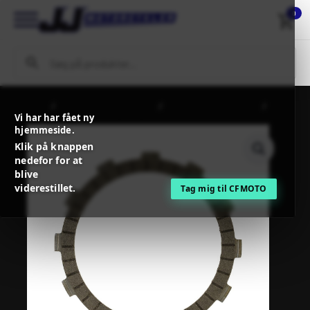
0
Forside
MC / MX Reservedele
Koblinger + Tilbehør
SBS
Vi har har fået ny
CLUTCH FRIC PL CAR/PA UPGR
hjemmeside.
Klik på knappen
nedefor for at
blive
viderestillet.
Tag mig til CFMOTO