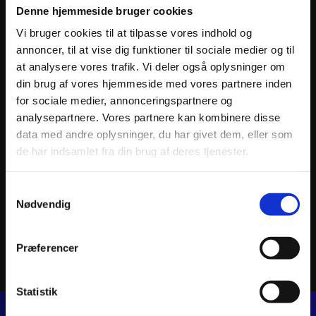
Denne hjemmeside bruger cookies
Vi bruger cookies til at tilpasse vores indhold og
annoncer, til at vise dig funktioner til sociale medier og til
at analysere vores trafik. Vi deler også oplysninger om
din brug af vores hjemmeside med vores partnere inden
for sociale medier, annonceringspartnere og
analysepartnere. Vores partnere kan kombinere disse
data med andre oplysninger, du har givet dem, eller som
HINSON PLATE KIT FIBER 8-SET HONDA/ KTM
HINSO
de har indsamlet fra din brug af deres tjenester.
SUZUK
1.103
kr.
643
k
inkl. moms
inkl. 
Samtykkevalg
HINSON
Nødvendig
PLATE
Tilføj til kurv
KIT
FIBER
Præferencer
8-
SET
HONDA/
KTM
Statistik
antal