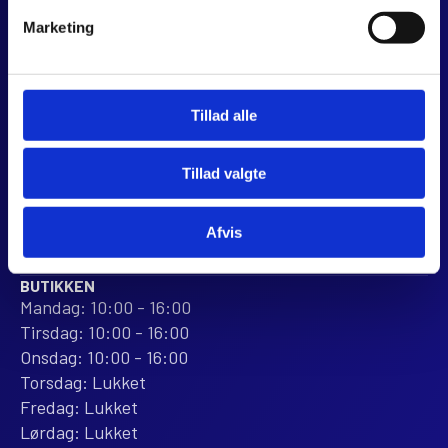
Marketing
JJ MOTORCYKLER
Dalagervej 6C
8960 Randers SØ
CVR 44928280
Tillad alle
+45 28 81 26 43
webshop@jjmotorcykler.dk
Tillad valgte
salg@jjmotorcykler.dk
Afvis
Anmeld os på Trustpilot
ÅBNINGSTIDER
BUTIKKEN
Mandag: 10:00 - 16:00
Tirsdag: 10:00 - 16:00
Onsdag: 10:00 - 16:00
Torsdag: Lukket
Fredag: Lukket
Lørdag: Lukket