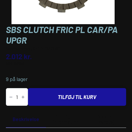
SBS CLUTCH FRIC PL CAR/PA
UPGR
Varenummer (SKU):
11321781
2.012
kr.
inkl. moms
9 på lager
SBS
CLUTCH
TILFØJ TIL KURV
FRIC
PL
CAR/PA
UPGR
Yderligere
Passer til
antal
Beskrivelse
information
køretøj