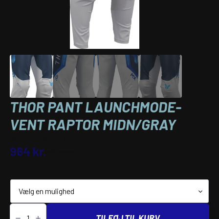
THOR PANT LAUNCHMODE-
VENT RAPTOR MIDN/GRAY
Varenummer (SKU):
290112339
964
kr.
inkl. moms
Størrelse
THOR
PANT
TILFØJ TIL KURV