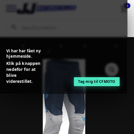
0
Forside
MX Tøj og Udstyr
THOR MX
Bukser THOR
Vi har har fået ny
Bukser - Herre THOR
THOR PANT LAUNCHMODE-VENT
hjemmeside.
RAPTOR MIDN/GRAY
Klik på knappen
nedefor for at
blive
viderestillet.
Tag mig til CFMOTO