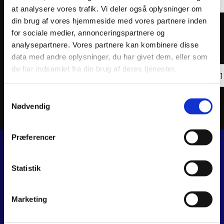
at analysere vores trafik. Vi deler også oplysninger om
din brug af vores hjemmeside med vores partnere inden
THOR GOGGLE COMBAT FLO ACID
THOR 
for sociale medier, annonceringspartnere og
analysepartnere. Vores partnere kan kombinere disse
183
kr.
248
k
inkl. moms
inkl. 
data med andre oplysninger, du har givet dem, eller som
THOR
de har indsamlet fra din brug af deres tjenester.
Læs mere
GOGG
REGI
BL/W
Samtykkevalg
antal
Nødvendig
Præferencer
JJ MOTORCYKLER
Statistik
Dalagervej 6C
8960 Randers SØ
Marketing
CVR 44928280
+45 28 81 26 43