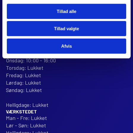
webshop@jjmotorcykler.dk
salg@jjmotorcykler.dk
Tillad alle
Anmeld os på Trustpilot
Tillad valgte
ÅBNINGSTIDER
BUTIKKEN
Mandag: 10:00 - 16:00
Afvis
Tirsdag: 10:00 - 16:00
Onsdag: 10:00 - 16:00
Torsdag: Lukket
Fredag: Lukket
Lørdag: Lukket
Søndag: Lukket
Helligdage: Lukket
VÆRKSTEDET
Man - Fre: Lukket
Lør - Søn: Lukket
Helligdage: Lukket