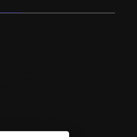
Yderligere information
 are the choice of top factory teams and riders
ters out even the smallest dirt particles, while
separate layer filters (flow bench proven)
des a secure seat against the airbox, even in the
y smaller than stock, making them easier to change
e around the filter for better performance
eparately for some models
for select models are built with Twin Air’s Dust
ow