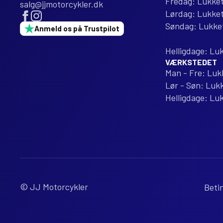
Fredag: Lukke
salg@jjmotorcykler.dk
Lørdag: Lukke
Søndag: Lukke
Anmeld os på Trustpilot
Helligdage: Lu
VÆRKSTEDET
Man - Fre: Luk
Lør - Søn: Luk
Helligdage: Lu
© JJ Motorcykler
Betin