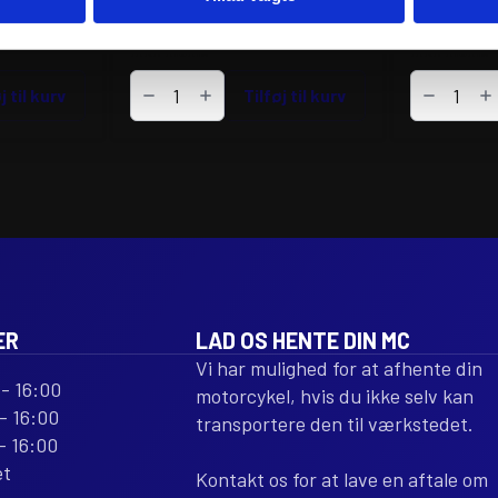
1.496
kr.
613
kr.
inkl. moms
inkl. moms
VFORCE
VFORCE
j til kurv
REED
Tilføj til kurv
REED
VALVE
PETAL
ASSEMBLY
SET
V-
V-
FORCE
FORCE
3
3R
CARBON
CARBON
FIBER
FIBER
REPLACEMENT
REPLACEM
antal
antal
ER
LAD OS HENTE DIN MC
Vi har mulighed for at afhente din
- 16:00
motorcykel, hvis du ikke selv kan
- 16:00
transportere den til værkstedet.
- 16:00
et
Kontakt os for at lave en aftale om