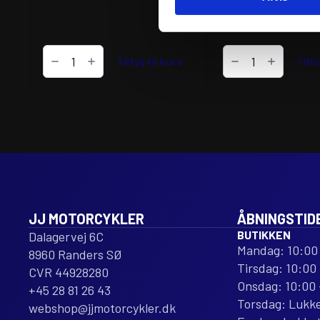
1.540
kr.
613
kr.
inkl. moms
inkl. moms
VFORCE
VFORCE
REED
Tilføj til kurv
REED
Tilfø
VALVE
PETAL
ASSEMBLY
SET
V-
V-
FORCE
FORCE
3
3R
CARBON
CARBON
FIBER
FIBER
REPLACEMENT
REPLACEMENT
antal
antal
JJ MOTORCYKLER
ÅBNINGSTID
BUTIKKEN
Dalagervej 6C
Mandag: 10:00 
8960 Randers SØ
Tirsdag: 10:00 
CVR 44928280
Onsdag: 10:00 
+45 28 81 26 43
Torsdag: Lukk
webshop@jjmotorcykler.dk