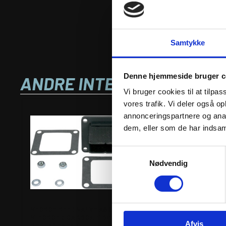
Samtykke
Denne hjemmeside bruger c
ANDRE INTERESSANTE VA
Vi bruger cookies til at tilpas
vores trafik. Vi deler også 
annonceringspartnere og anal
dem, eller som de har indsaml
Samtykkevalg
Nødvendig
VFORCE REED VALVE ASSEMBLY
VFORCE REED PETAL
V-FORCE 3 CARBON FIBER
FORCE 3R CARBON F
Afvis
REPLACEMENT
REPLACEMENT