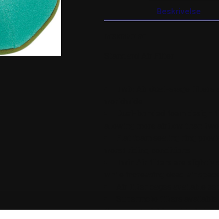
Beskrivelse
BESKRIVELSE
Standard Air Filter
Twin Air dual-stage filters
worldwide
Dual-bonded foam design fil
allowing more airflow than two 
Flat foam sealing ring provi
worst riding conditions
Twin Air filters are slightl
while increasing dead air spac
Air filter cages available s
Supermoto filters available 
Cover material for added airfl