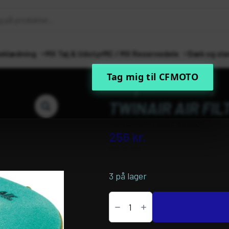
eklædning
MX Tøj & Udstyr
MC / MX Reservedele
Dæk og sla
Tag mig til CFMOTO
Forside
MC / MX Reservedele
Ind
TWINAIR AIR FI
Varenummer (SKU):
10114128
256
kr.
inkl. moms
3 på lager
TwinAir
AIR
FILTER
50MM/W100/L100
antal