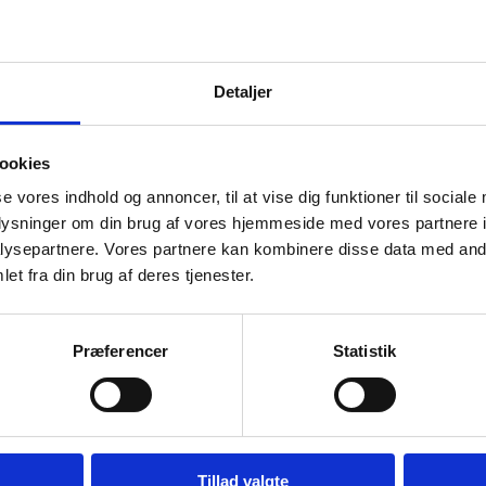
Detaljer
ookies
RER
se vores indhold og annoncer, til at vise dig funktioner til sociale
oplysninger om din brug af vores hjemmeside med vores partnere i
ysepartnere. Vores partnere kan kombinere disse data med andr
et fra din brug af deres tjenester.
Præferencer
Statistik
 SET V-
VFORCE REED VALVE ASSEMBLY
VFORCE REE
IBER
V-FORCE 3 CARBON FIBER
FORCE 3R C
Tillad valgte
REPLACEMENT
REPLACEM