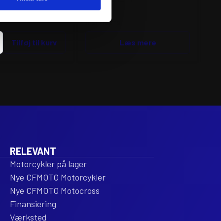
674
kr.
61
inkl. moms
ink
VF
Tilføj til kurv
Læs mere
RE
PE
SE
V-
FO
3R
CA
FI
ENT
RE
ant
RELEVANT
Motorcykler på lager
Nye CFMOTO Motorcykler
Nye CFMOTO Motocross
Finansiering
Værksted