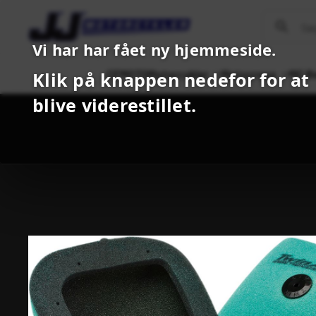
Vi har har fået ny hjemmeside.
CFMOTO
Motorcykler
Motocross
MC B
Klik på knappen nedefor for at
blive viderestillet.