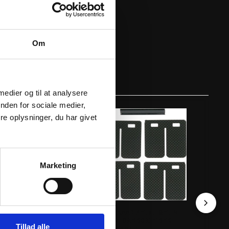
Om
 medier og til at analysere
nden for sociale medier,
e oplysninger, du har givet
Marketing
D PETAL SET V-
VFORCE REED PETAL SET V-
VFO
ARBON FIBER
FORCE 3R CARBON FIBER
FO
Tillad alle
ENT
REPLACEMENT
RE