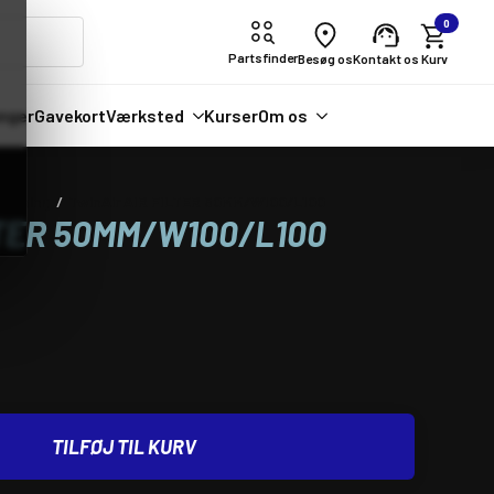
0
Partsfinder
Besøg os
Kontakt os
nger
Gavekort
Værksted
Kurser
Om os
sugning
TwinAir AIR FILTER 50MM/W100/L100
LTER 50MM/W100/L100
TILFØJ TIL KURV