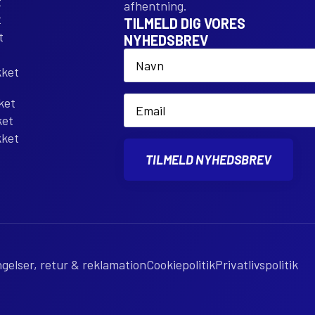
t
afhentning.
t
TILMELD DIG VORES
t
NYHEDSBREV
Name
*
kket
Email
ket
*
ket
kket
TILMELD NYHEDSBREV
gelser, retur & reklamation
Cookiepolitik
Privatlivspolitik